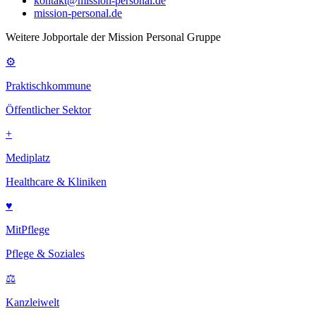
kontakt@mission-personal.de
mission-personal.de
Weitere Jobportale der Mission Personal Gruppe
⚙
Praktischkommune
Öffentlicher Sektor
+
Mediplatz
Healthcare & Kliniken
♥
MitPflege
Pflege & Soziales
⚖
Kanzleiwelt