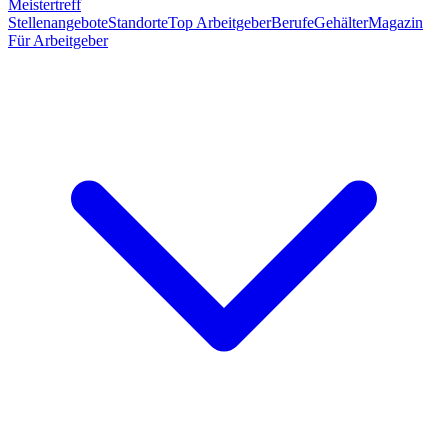
Meistertreff
Stellenangebote
Standorte
Top Arbeitgeber
Berufe
Gehälter
Magazin
Für Arbeitgeber