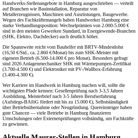
Handwerks-Stellenangebote in Hamburg ausgeschrieben — verteilt
auf Branchen wie Bauinstallation, Reparatur von
Metallerzeugnissen, Maschinen und Ausrüstungen, Baugewerbe.
Wegen des Fachkräftemangels haben Handwerker Hamburg eine
starke Verhandlungsposition: Wechselprämien von 2.000-5.000 €
sind in den meisten Gewerken Standard, in Energiewende-Branchen
(SHK, Elektro, Dachdecker) auch deutlich höher.
Die Spannweite reicht vom Bauhelfer mit BRTV-Mindestlohn
(16,50 €/Std., ca. 2.860 €/Monat) bis zum SHK-Meister mit
eigenem Betrieb (6.500-14.000 € pro Monat). Besonders gefragt
sind 2026 Anlagenmechaniker SHK mit Wärmepumpen-Zertifikat
(3.700-4.500 €) und Elektroniker mit PV-/Wallbox-Erfahrung
(3.400-4.300 €).
Wer Karriere im Handwerk in Hamburg machen will, sollte die
wichtigsten Pfade kennen: Gesellenprüfung nach 3-3,5 Jahren
Ausbildung, Meisterbrief nach 3-5 Jahren Berufserfahrung
(Aufstiegs-BAföG fördert mit bis zu 15.000 €), Selbstständigkeit
über Betriebsübernahme oder Neugründung. Quereinsteiger haben
gute Chancen — viele Betriebe in Hamburg finanzieren
Umschulungen oder Externenprüfungen vollständig, um Fachkräfte
zu gewinnen.
Aktuelle
Maurer
-Stellen in
Hamburg