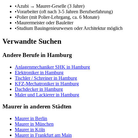
•
Azubi → Maurer-Geselle (3 Jahre)
•
Vorarbeiter (oft nach 3-5 Jahren Berufserfahrung)
•
Polier (mit Polier-Lehrgang, ca. 6 Monate)
•
Maurermeister oder Bauleiter
•
Studium Bauingenieurwesen oder Architektur möglich
Verwandte Suchen
Andere Berufe in
Hamburg
Anlagenmechaniker SHK
in
Hamburg
Elektroniker
in
Hamburg
Tischler / Schreiner
in
Hamburg
KFZ-Mechatroniker
in
Hamburg
Dachdecker
in
Hamburg
Maler und Lackierer
in
Hamburg
Maurer
in anderen Städten
Maurer
in
Berlin
Maurer
in
München
Maurer
in
Köln
Maurer
in
Frankfurt am Main