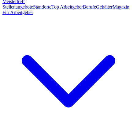
Meistertreff
Stellenangebote
Standorte
Top Arbeitgeber
Berufe
Gehälter
Magazin
Für Arbeitgeber