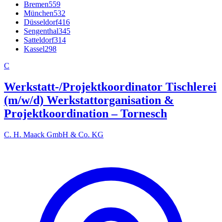
Bremen
559
München
532
Düsseldorf
416
Sengenthal
345
Satteldorf
314
Kassel
298
C
Werkstatt-/Projektkoordinator Tischlerei
(m/w/d) Werkstattorganisation &
Projektkoordination – Tornesch
C. H. Maack GmbH & Co. KG