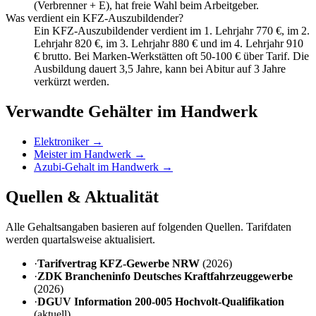
(Verbrenner + E), hat freie Wahl beim Arbeitgeber.
Was verdient ein KFZ-Auszubildender?
Ein KFZ-Auszubildender verdient im 1. Lehrjahr 770 €, im 2.
Lehrjahr 820 €, im 3. Lehrjahr 880 € und im 4. Lehrjahr 910
€ brutto. Bei Marken-Werkstätten oft 50-100 € über Tarif. Die
Ausbildung dauert 3,5 Jahre, kann bei Abitur auf 3 Jahre
verkürzt werden.
Verwandte Gehälter im Handwerk
Elektroniker
→
Meister im Handwerk
→
Azubi-Gehalt im Handwerk
→
Quellen & Aktualität
Alle Gehaltsangaben basieren auf folgenden Quellen. Tarifdaten
werden quartalsweise aktualisiert.
·
Tarifvertrag KFZ-Gewerbe NRW
(
2026
)
·
ZDK Brancheninfo Deutsches Kraftfahrzeuggewerbe
(
2026
)
·
DGUV Information 200-005 Hochvolt-Qualifikation
(
aktuell
)