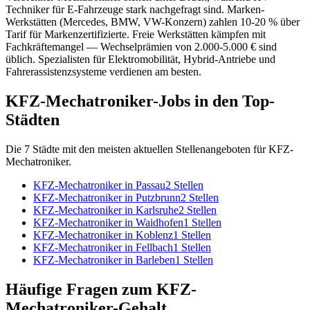
Techniker für E-Fahrzeuge stark nachgefragt sind. Marken-
Werkstätten (Mercedes, BMW, VW-Konzern) zahlen 10-20 % über
Tarif für Markenzertifizierte. Freie Werkstätten kämpfen mit
Fachkräftemangel — Wechselprämien von 2.000-5.000 € sind
üblich. Spezialisten für Elektromobilität, Hybrid-Antriebe und
Fahrerassistenzsysteme verdienen am besten.
KFZ-Mechatroniker
-Jobs in den Top-
Städten
Die
7
Städte mit den meisten aktuellen Stellenangeboten für
KFZ-
Mechatroniker
.
KFZ-Mechatroniker
in
Passau
2
Stellen
KFZ-Mechatroniker
in
Putzbrunn
2
Stellen
KFZ-Mechatroniker
in
Karlsruhe
2
Stellen
KFZ-Mechatroniker
in
Waidhofen
1
Stellen
KFZ-Mechatroniker
in
Koblenz
1
Stellen
KFZ-Mechatroniker
in
Fellbach
1
Stellen
KFZ-Mechatroniker
in
Barleben
1
Stellen
Häufige Fragen zum
KFZ-
Mechatroniker
-Gehalt