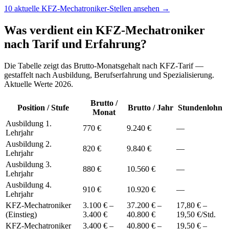
10
aktuelle
KFZ-Mechatroniker
-Stellen ansehen →
Was verdient ein
KFZ-Mechatroniker
nach Tarif und Erfahrung?
Die Tabelle zeigt das Brutto-Monatsgehalt nach
KFZ-Tarif
—
gestaffelt nach Ausbildung, Berufserfahrung und Spezialisierung.
Aktuelle Werte 2026.
Brutto /
Position / Stufe
Brutto / Jahr
Stundenlohn
Monat
Ausbildung 1.
770 €
9.240 €
—
Lehrjahr
Ausbildung 2.
820 €
9.840 €
—
Lehrjahr
Ausbildung 3.
880 €
10.560 €
—
Lehrjahr
Ausbildung 4.
910 €
10.920 €
—
Lehrjahr
KFZ-Mechatroniker
3.100 € –
37.200 € –
17,80 € –
(Einstieg)
3.400 €
40.800 €
19,50 €/Std.
KFZ-Mechatroniker
3.400 € –
40.800 € –
19,50 € –