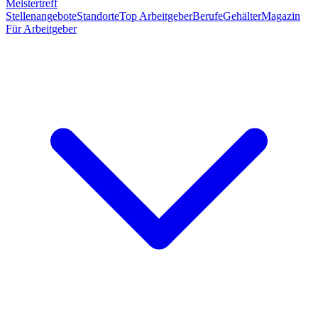
Meistertreff
Stellenangebote
Standorte
Top Arbeitgeber
Berufe
Gehälter
Magazin
Für Arbeitgeber