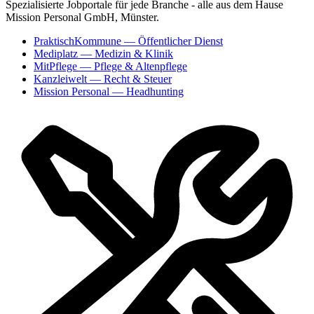
Spezialisierte Jobportale für jede Branche - alle aus dem Hause
Mission Personal GmbH, Münster.
PraktischKommune
— Öffentlicher Dienst
Mediplatz
— Medizin & Klinik
MitPflege
— Pflege & Altenpflege
Kanzleiwelt
— Recht & Steuer
Mission Personal
— Headhunting