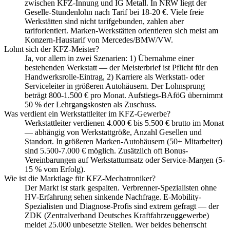
zwischen KFZ-Innung und IG Metall. In NRW liegt der
Geselle-Stundenlohn nach Tarif bei 18-20 €. Viele freie
Werkstätten sind nicht tarifgebunden, zahlen aber
tariforientiert. Marken-Werkstätten orientieren sich meist am
Konzern-Haustarif von Mercedes/BMW/VW.
Lohnt sich der KFZ-Meister?
Ja, vor allem in zwei Szenarien: 1) Übernahme einer
bestehenden Werkstatt — der Meisterbrief ist Pflicht für den
Handwerksrolle-Eintrag, 2) Karriere als Werkstatt- oder
Serviceleiter in größeren Autohäusern. Der Lohnsprung
beträgt 800-1.500 € pro Monat. Aufstiegs-BAföG übernimmt
50 % der Lehrgangskosten als Zuschuss.
Was verdient ein Werkstattleiter im KFZ-Gewerbe?
Werkstattleiter verdienen 4.000 € bis 5.500 € brutto im Monat
— abhängig von Werkstattgröße, Anzahl Gesellen und
Standort. In größeren Marken-Autohäusern (50+ Mitarbeiter)
sind 5.500-7.000 € möglich. Zusätzlich oft Bonus-
Vereinbarungen auf Werkstattumsatz oder Service-Margen (5-
15 % vom Erfolg).
Wie ist die Marktlage für KFZ-Mechatroniker?
Der Markt ist stark gespalten. Verbrenner-Spezialisten ohne
HV-Erfahrung sehen sinkende Nachfrage. E-Mobility-
Spezialisten und Diagnose-Profis sind extrem gefragt — der
ZDK (Zentralverband Deutsches Kraftfahrzeuggewerbe)
meldet 25.000 unbesetzte Stellen. Wer beides beherrscht