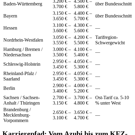
3.200 € –
4.500 € –
Baden-Württemberg
über Bundesschnitt
3.700 €
5.800 €
3.150 € –
4.400 € –
Bayern
über Bundesschnitt
3.650 €
5.700 €
3.100 € –
4.300 € –
Hessen
—
3.600 €
5.600 €
3.050 € –
4.200 € –
Tarifregion-
Nordrhein-Westfalen
3.550 €
5.500 €
Schwergewicht
Hamburg / Bremen /
3.000 € –
4.100 € –
—
Niedersachsen
3.500 €
5.400 €
2.950 € –
4.050 € –
Schleswig-Holstein
—
3.450 €
5.300 €
Rheinland-Pfalz /
2.950 € –
4.050 € –
—
Saarland
3.450 €
5.300 €
2.900 € –
4.000 € –
Berlin
—
3.400 €
5.200 €
Sachsen / Sachsen-
2.700 € –
3.700 € –
Ost-Tarif ca. 5-10
Anhalt / Thüringen
3.150 €
4.800 €
% unter West
Brandenburg /
2.650 € –
3.650 € –
Mecklenburg-
—
3.100 €
4.700 €
Vorpommern
Karrierepfad: Vom Azubi bis zum
KFZ-