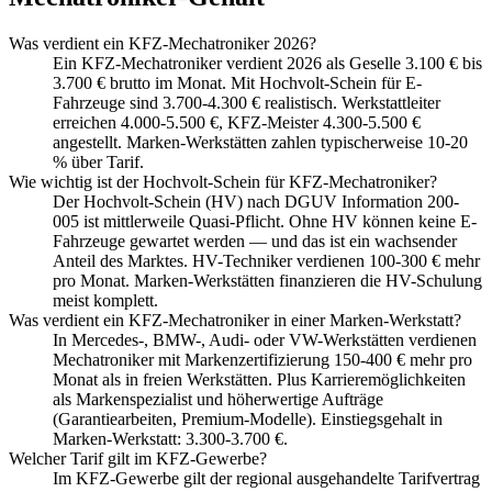
Was verdient ein KFZ-Mechatroniker 2026?
Ein KFZ-Mechatroniker verdient 2026 als Geselle 3.100 € bis
3.700 € brutto im Monat. Mit Hochvolt-Schein für E-
Fahrzeuge sind 3.700-4.300 € realistisch. Werkstattleiter
erreichen 4.000-5.500 €, KFZ-Meister 4.300-5.500 €
angestellt. Marken-Werkstätten zahlen typischerweise 10-20
% über Tarif.
Wie wichtig ist der Hochvolt-Schein für KFZ-Mechatroniker?
Der Hochvolt-Schein (HV) nach DGUV Information 200-
005 ist mittlerweile Quasi-Pflicht. Ohne HV können keine E-
Fahrzeuge gewartet werden — und das ist ein wachsender
Anteil des Marktes. HV-Techniker verdienen 100-300 € mehr
pro Monat. Marken-Werkstätten finanzieren die HV-Schulung
meist komplett.
Was verdient ein KFZ-Mechatroniker in einer Marken-Werkstatt?
In Mercedes-, BMW-, Audi- oder VW-Werkstätten verdienen
Mechatroniker mit Markenzertifizierung 150-400 € mehr pro
Monat als in freien Werkstätten. Plus Karrieremöglichkeiten
als Markenspezialist und höherwertige Aufträge
(Garantiearbeiten, Premium-Modelle). Einstiegsgehalt in
Marken-Werkstatt: 3.300-3.700 €.
Welcher Tarif gilt im KFZ-Gewerbe?
Im KFZ-Gewerbe gilt der regional ausgehandelte Tarifvertrag