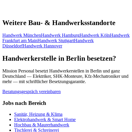
Weitere Bau- & Handwerksstandorte
Handwerk
München
Handwerk
Hamburg
Handwerk
Köln
Handwerk
Frankfurt am Main
Handwerk
Stuttgart
Handwerk
Düsseldorf
Handwerk
Hannover
Handwerkerstelle in
Berlin
besetzen?
Mission Personal besetzt Handwerkerstellen in
Berlin
und ganz
Deutschland — Elektriker, SHK-Monteure, Kfz-Mechatroniker und
mehr — mit schriftlicher Besetzungsgarantie.
Beratungsgespräch vereinbaren
Jobs nach Bereich
Sanitär, Heizung & Klima
Elektrohandwerk & Smart Home
Hochbau & Maurerhandwerk
Tischlerei & Schreinerei