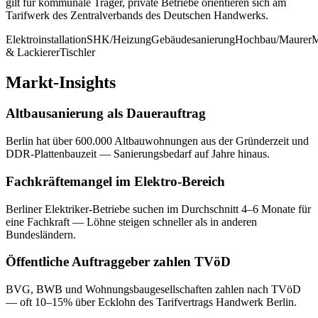
gilt für kommunale Träger, private Betriebe orientieren sich am
Tarifwerk des Zentralverbands des Deutschen Handwerks.
Elektroinstallation
SHK/Heizung
Gebäudesanierung
Hochbau/Maurer
M
& Lackierer
Tischler
Markt-Insights
Altbausanierung als Dauerauftrag
Berlin hat über 600.000 Altbauwohnungen aus der Gründerzeit und
DDR-Plattenbauzeit — Sanierungsbedarf auf Jahre hinaus.
Fachkräftemangel im Elektro-Bereich
Berliner Elektriker-Betriebe suchen im Durchschnitt 4–6 Monate für
eine Fachkraft — Löhne steigen schneller als in anderen
Bundesländern.
Öffentliche Auftraggeber zahlen TVöD
BVG, BWB und Wohnungsbaugesellschaften zahlen nach TVöD
— oft 10–15% über Ecklohn des Tarifvertrags Handwerk Berlin.