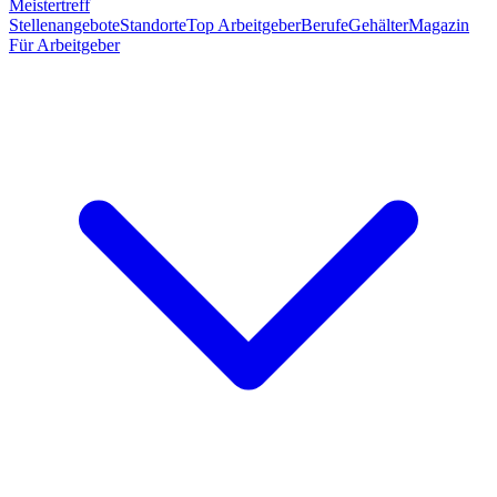
Meistertreff
Stellenangebote
Standorte
Top Arbeitgeber
Berufe
Gehälter
Magazin
Für Arbeitgeber