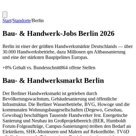
Start
/
Standorte
/
Berlin
Bau- & Handwerk-Jobs
Berlin
2026
Berlin ist einer der größten Handwerksmärkte Deutschlands — über
30.000 Handwerksbetriebe, dazu Millionen qm Altbausanierung
und eine der stärksten Baupipelines Europas.
+
8
% Gehalt vs. Bundesschnitt
864
offene Stellen
Bau- & Handwerksmarkt
Berlin
Der Berliner Handwerksmarkt ist getrieben durch
Bevölkerungswachstum, Gebäudesanierung und öffentliche
Infrastruktur. Die Berliner Wasserbetriebe, BVG, Howoge und die
kommunalen Wohnungsbaugesellschaften (Degewo, Gesobau,
Gewobag) beschäftigen Tausende Handwerker fest. Energetische
Sanierung und Neubau im Großprojektbereich (BER, Humboldt
Forum-Folgeaufträge, Campus-Sanierungen) treiben den Bedarf an
Elektrikern, SHK-Monteuren und Malern auf Rekordhöhe. TVöD