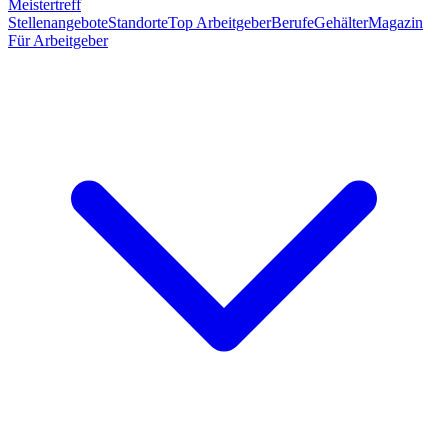
Meistertreff
Stellenangebote
Standorte
Top Arbeitgeber
Berufe
Gehälter
Magazin
Für Arbeitgeber