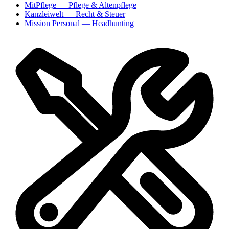
MitPflege
— Pflege & Altenpflege
Kanzleiwelt
— Recht & Steuer
Mission Personal
— Headhunting