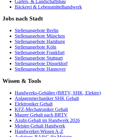
Garten- & Landschaftsbau
Bäckerei & Lebensmittelhandwerk
Jobs nach Stadt
Stellenangebote
Berlin
Stellenangebote
München
Stellenangebote
Hamburg
Stellenangebote
Köln
Stellenangebote
Frankfurt
Stellenangebote
Stuttgart
Stellenangebote
Düsseldorf
Stellenangebote
Hannover
Wissen & Tools
Handwerks-Gehälter (BRTV, SHK, Elektro)
Anlagenmechaniker SHK Gehalt
Elektroniker Gehalt
KFZ-Mechatroniker Gehalt
Maurer Gehalt nach BRTV
Azubi-Gehalt im Handwerk 2026
Meister-Gehalt Handwerk
Handwerker-Wissen A-Z
Aufstiegs-BAföG für Meister