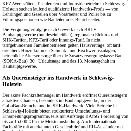
KFZ-Werkstätten, Tischlereien und Industriebetriebe in
Schleswig-
Holstein
suchen laufend qualifizierte Handwerks-Profis — von
Lehrlingen und Gesellen über Vorarbeiter und Polier bis zu
Führungspositionen wie Bauleiter oder Betriebsleiter.
Die Vergütung erfolgt je nach Gewerk nach BRTV
Bauhauptgewerbe (bundeseinheitlich), regionalen Elektro- und
SHK-Tarifen, KFZ-Tarif oder Innungs-Tarif. In nicht
tarifgebundenen Familienbetrieben gelten Hausverträge, oft tarif-
orientiert. Hinzu kommen Schmutz- und Erschwerniszulagen,
betriebliche Altersvorsorge über die Zusatzversorgungskasse Bau
(SOKA-Bau), 30+ Urlaubstage und das 13. Monatsgehalt im
Bauhauptgewerbe.
Als Quereinsteiger ins Handwerk in
Schleswig-
Holstein
Der akute Fachkräftemangel im Handwerk eröffnet Quereinsteigern
attraktive Chancen, besonders im Bauhauptgewerbe, in der
GaLaBau-Branche und im SHK-Handwerk. Viele Betriebe in
Schleswig-Holstein
bieten strukturierte Umschulungs- und
Einarbeitungsprogramme, teils mit Aufstiegs-BAföG-Förderung von
bis zu 15.000 € für die Meisterausbildung. Auch internationale
Fachkräfte mit anerkanntem Gesellenbrief und EU-Ausländer mit