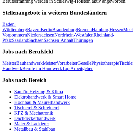
Berufserfahrung werden in
Schleswig-Holstein
aktiv angeworben.
Stellenangebote in weiteren Bundesländern
Baden-
Württemberg
Bayern
Berlin
Brandenburg
Bremen
Hamburg
Hessen
Meck
Vorpommern
Niedersachsen
Nordrhein-Westfalen
Rheinland-
Pfalz
Saarland
Sachsen
Sachsen-Anhalt
Thüringen
Jobs nach Berufsfeld
Meister
Bauhandwerk
Meister
Vorarbeiter
Geselle
Physiotherapie
Tischle
Handwerk
Berufe im Handwerk
Top Arbeitgeber
Jobs nach Bereich
Sanitär, Heizung & Klima
Elektrohandwerk & Smart Home
Hochbau & Maurerhandwerk
Tischlerei & Schreinerei
KFZ & Mechatronik
Dachdeckerhandwerk
Maler & Lackierer
Metallbau & Stahlbau