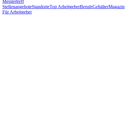
Meistertreff
Stellenangebote
Standorte
Top Arbeitgeber
Berufe
Gehälter
Magazin
Für Arbeitgeber