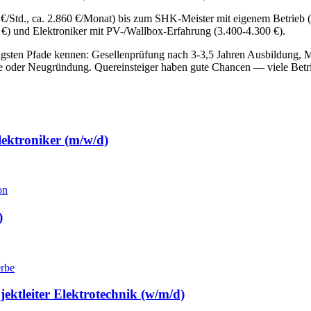
/Std., ca. 2.860 €/Monat) bis zum SHK-Meister mit eigenem Betrieb (
 und Elektroniker mit PV-/Wallbox-Erfahrung (3.400-4.300 €).
igsten Pfade kennen: Gesellenprüfung nach 3-3,5 Jahren Ausbildung, M
nahme oder Neugründung. Quereinsteiger haben gute Chancen — viele B
lektroniker (m/w/d)
on
)
rbe
jektleiter Elektrotechnik (w/m/d)