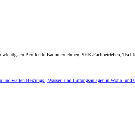
n wichtigsten Berufen in Bauunternehmen, SHK-Fachbetrieben, Tischle
ren und warten Heizungs-, Wasser- und Lüftungsanlagen in Wohn- und