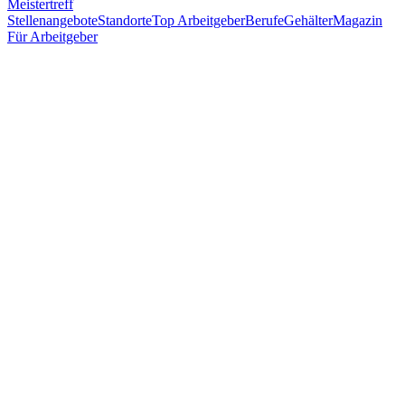
Meistertreff
Stellenangebote
Standorte
Top Arbeitgeber
Berufe
Gehälter
Magazin
Für Arbeitgeber