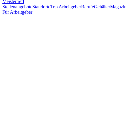
Meistertreff
Stellenangebote
Standorte
Top Arbeitgeber
Berufe
Gehälter
Magazin
Für Arbeitgeber