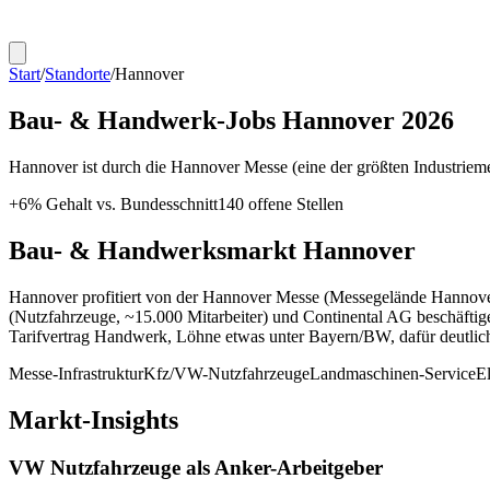
Start
/
Standorte
/
Hannover
Bau- & Handwerk-Jobs
Hannover
2026
Hannover ist durch die Hannover Messe (eine der größten Industrie
+
6
% Gehalt vs. Bundesschnitt
140
offene Stellen
Bau- & Handwerksmarkt
Hannover
Hannover profitiert von der Hannover Messe (Messegelände Hannover
(Nutzfahrzeuge, ~15.000 Mitarbeiter) und Continental AG beschäftig
Tarifvertrag Handwerk, Löhne etwas unter Bayern/BW, dafür deutlic
Messe-Infrastruktur
Kfz/VW-Nutzfahrzeuge
Landmaschinen-Service
E
Markt-Insights
VW Nutzfahrzeuge als Anker-Arbeitgeber