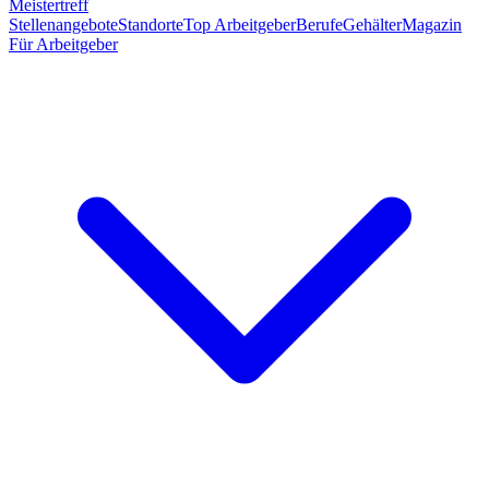
Meistertreff
Stellenangebote
Standorte
Top Arbeitgeber
Berufe
Gehälter
Magazin
Für Arbeitgeber