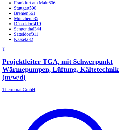
Frankfurt am Main
606
Stuttgart
590
Bremen
561
München
535
Düsseldorf
419
Sengenthal
344
Satteldorf
311
Kassel
282
T
Projektleiter TGA, mit Schwerpunkt
Wärmepumpen, Lüftung, Kältetechnik
(m/w/d)
Thermorat GmbH