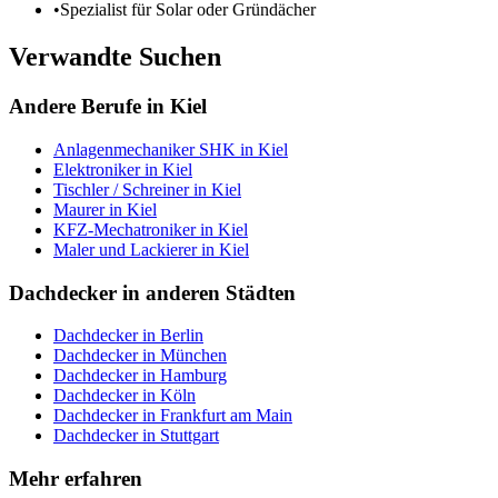
•
Spezialist für Solar oder Gründächer
Verwandte Suchen
Andere Berufe in
Kiel
Anlagenmechaniker SHK
in
Kiel
Elektroniker
in
Kiel
Tischler / Schreiner
in
Kiel
Maurer
in
Kiel
KFZ-Mechatroniker
in
Kiel
Maler und Lackierer
in
Kiel
Dachdecker
in anderen Städten
Dachdecker
in
Berlin
Dachdecker
in
München
Dachdecker
in
Hamburg
Dachdecker
in
Köln
Dachdecker
in
Frankfurt am Main
Dachdecker
in
Stuttgart
Mehr erfahren