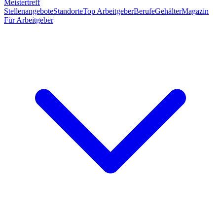
Meistertreff
Stellenangebote
Standorte
Top Arbeitgeber
Berufe
Gehälter
Magazin
Für Arbeitgeber