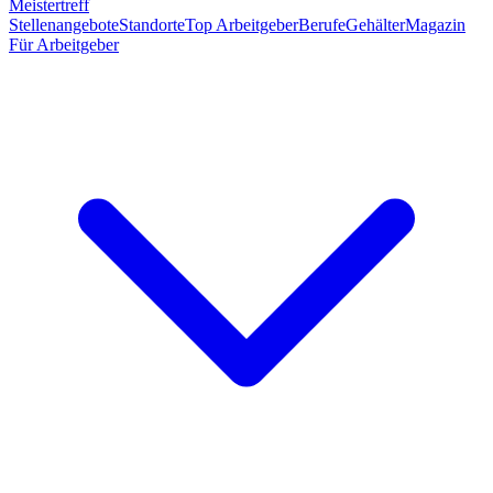
Meistertreff
Stellenangebote
Standorte
Top Arbeitgeber
Berufe
Gehälter
Magazin
Für Arbeitgeber