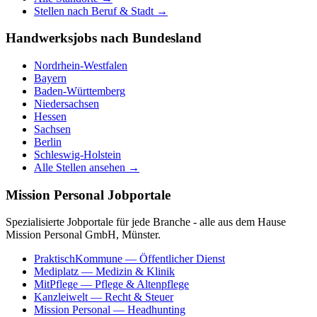
Stellen nach Beruf & Stadt →
Handwerksjobs nach Bundesland
Nordrhein-Westfalen
Bayern
Baden-Württemberg
Niedersachsen
Hessen
Sachsen
Berlin
Schleswig-Holstein
Alle Stellen ansehen →
Mission Personal Jobportale
Spezialisierte Jobportale für jede Branche - alle aus dem Hause
Mission Personal GmbH, Münster.
PraktischKommune
— Öffentlicher Dienst
Mediplatz
— Medizin & Klinik
MitPflege
— Pflege & Altenpflege
Kanzleiwelt
— Recht & Steuer
Mission Personal
— Headhunting