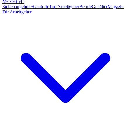
Meistertreff
Stellenangebote
Standorte
Top Arbeitgeber
Berufe
Gehälter
Magazin
Für Arbeitgeber