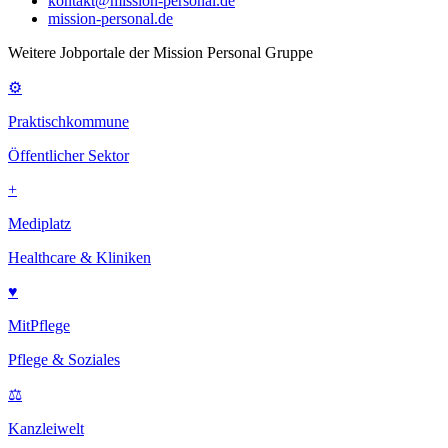
kontakt@mission-personal.de
mission-personal.de
Weitere Jobportale der Mission Personal Gruppe
⚙
Praktischkommune
Öffentlicher Sektor
+
Mediplatz
Healthcare & Kliniken
♥
MitPflege
Pflege & Soziales
⚖
Kanzleiwelt