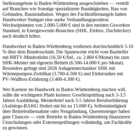
Stellenangebote in Baden-Württemberg ausgeschrieben — verteilt
auf Branchen wie Sonstige spezialisierte Bautätigkeiten, Bau von
Gebäuden, Bauinstallation. Wegen des Fachkräftemangels haben
Handwerker Stuttgart eine starke Verhandlungsposition:
Wechselprämien von 2.000-5.000 € sind in den meisten Gewerken
Standard, in Energiewende-Branchen (SHK, Elektro, Dachdecker)
auch deutlich höher.
Handwerker in Baden-Württemberg verdienen durchschnittlich 5-10
% über dem Bundesschnitt. Die Spannweite reicht vom Bauhelfer
mit BRTV-Mindestlohn (16,50 €/Std., ca. 2.860 €/Monat) bis zum
SHK-Meister mit eigenem Betrieb (6.500-14.000 € pro Monat).
Besonders gefragt sind 2026 Anlagenmechaniker SHK mit
Wärmepumpen-Zertifikat (3.700-4.500 €) und Elektroniker mit
PV-/Wallbox-Erfahrung (3.400-4.300 €).
Wer Karriere im Handwerk in Baden-Württemberg machen will,
sollte die wichtigsten Pfade kennen: Gesellenprüfung nach 3-3,5
Jahren Ausbildung, Meisterbrief nach 3-5 Jahren Berufserfahrung
(Aufstiegs-BAföG fördert mit bis zu 15.000 €), Selbstständigkeit
über Betriebsübernahme oder Neugründung. Quereinsteiger haben
gute Chancen — viele Betriebe in Baden-Württemberg finanzieren
Umschulungen oder Externenprüfungen vollständig, um Fachkräfte
zu gewinnen.