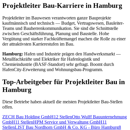
Projektleiter Bau
-Karriere in
Hamburg
Projektleiter im Bauwesen verantworten ganze Bauprojekte
kaufmännisch und technisch — Budget, Vertragswesen, Bauleiter-
Teams und Bauherrenkommunikation. Sie sind die Schnittstelle
zwischen Geschäftsführung, Planung und Baustelle. Hohe
Vergütung und starker Fachkräftemangel machen die Rolle zu einer
der attraktivsten Karrierestufen im Bau.
Hamburg
:
Hafen und Industrie prägen den Handwerksmarkt —
Metallfachkräfte und Elektriker für Hafenlogistik und
Chemieindustrie (BASF-Standort) sehr gefragt. Boomt durch
HafenCity-Erweiterung und Wohnungsbau-Programm.
Top-Arbeitgeber für
Projektleiter Bau
in
Hamburg
Diese Betriebe haben aktuell die meisten
Projektleiter Bau
-Stellen
offen.
ZECH Bau Holding GmbH
12
Stellen
Otto Wulff Bauunternehmung
GmbH
11
Stellen
HPM Service und Verwaltung GmbH
11
Stellen
LIST Bau Nordhorn GmbH & Co. KG - Büro Hamburg
8