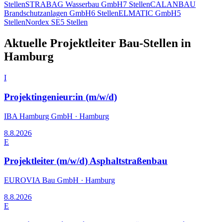
Stellen
STRABAG Wasserbau GmbH
7
Stellen
CALANBAU
Brandschutzanlagen GmbH
6
Stellen
ELMATIC GmbH
5
Stellen
Nordex SE
5
Stellen
Aktuelle
Projektleiter Bau
-Stellen in
Hamburg
I
Projektingenieur:in (m/w/d)
IBA Hamburg GmbH
·
Hamburg
8.8.2026
E
Projektleiter (m/w/d) Asphaltstraßenbau
EUROVIA Bau GmbH
·
Hamburg
8.8.2026
E