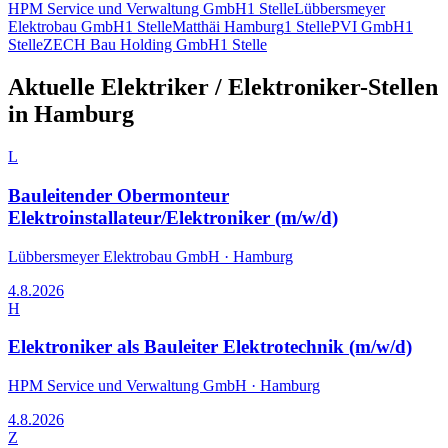
HPM Service und Verwaltung GmbH
1
Stelle
Lübbersmeyer
Elektrobau GmbH
1
Stelle
Matthäi Hamburg
1
Stelle
PVI GmbH
1
Stelle
ZECH Bau Holding GmbH
1
Stelle
Aktuelle
Elektriker / Elektroniker
-Stellen
in
Hamburg
L
Bauleitender Obermonteur
Elektroinstallateur/Elektroniker (m/w/d)
Lübbersmeyer Elektrobau GmbH
·
Hamburg
4.8.2026
H
Elektroniker als Bauleiter Elektrotechnik (m/w/d)
HPM Service und Verwaltung GmbH
·
Hamburg
4.8.2026
Z