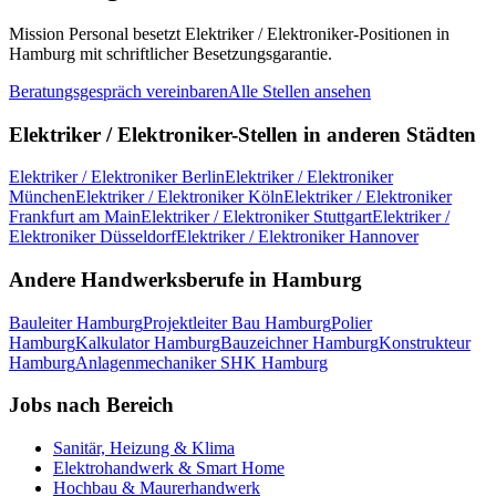
Mission Personal besetzt
Elektriker / Elektroniker
-Positionen in
Hamburg
mit schriftlicher Besetzungsgarantie.
Beratungsgespräch vereinbaren
Alle Stellen ansehen
Elektriker / Elektroniker
-Stellen in anderen Städten
Elektriker / Elektroniker
Berlin
Elektriker / Elektroniker
München
Elektriker / Elektroniker
Köln
Elektriker / Elektroniker
Frankfurt am Main
Elektriker / Elektroniker
Stuttgart
Elektriker /
Elektroniker
Düsseldorf
Elektriker / Elektroniker
Hannover
Andere Handwerksberufe in
Hamburg
Bauleiter
Hamburg
Projektleiter Bau
Hamburg
Polier
Hamburg
Kalkulator
Hamburg
Bauzeichner
Hamburg
Konstrukteur
Hamburg
Anlagenmechaniker SHK
Hamburg
Jobs nach Bereich
Sanitär, Heizung & Klima
Elektrohandwerk & Smart Home
Hochbau & Maurerhandwerk