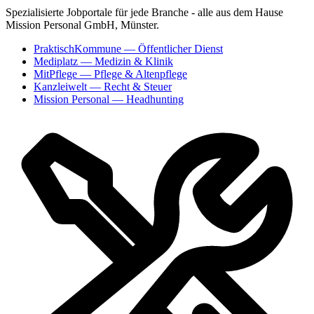
Spezialisierte Jobportale für jede Branche - alle aus dem Hause
Mission Personal GmbH, Münster.
PraktischKommune
— Öffentlicher Dienst
Mediplatz
— Medizin & Klinik
MitPflege
— Pflege & Altenpflege
Kanzleiwelt
— Recht & Steuer
Mission Personal
— Headhunting