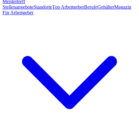
Meistertreff
Stellenangebote
Standorte
Top Arbeitgeber
Berufe
Gehälter
Magazin
Für Arbeitgeber