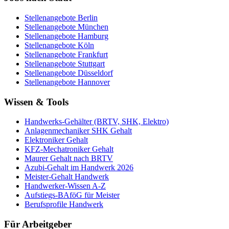
Stellenangebote
Berlin
Stellenangebote
München
Stellenangebote
Hamburg
Stellenangebote
Köln
Stellenangebote
Frankfurt
Stellenangebote
Stuttgart
Stellenangebote
Düsseldorf
Stellenangebote
Hannover
Wissen & Tools
Handwerks-Gehälter (BRTV, SHK, Elektro)
Anlagenmechaniker SHK Gehalt
Elektroniker Gehalt
KFZ-Mechatroniker Gehalt
Maurer Gehalt nach BRTV
Azubi-Gehalt im Handwerk 2026
Meister-Gehalt Handwerk
Handwerker-Wissen A-Z
Aufstiegs-BAföG für Meister
Berufsprofile Handwerk
Für Arbeitgeber