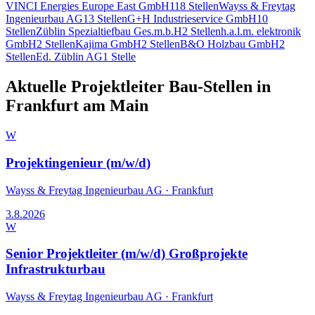
VINCI Energies Europe East GmbH
118
Stellen
Wayss & Freytag
Ingenieurbau AG
13
Stellen
G+H Industrieservice GmbH
10
Stellen
Züblin Spezialtiefbau Ges.m.b.H
2
Stellen
h.a.l.m. elektronik
GmbH
2
Stellen
Kajima GmbH
2
Stellen
B&O Holzbau GmbH
2
Stellen
Ed. Züblin AG
1
Stelle
Aktuelle
Projektleiter Bau
-Stellen in
Frankfurt am Main
W
Projektingenieur (m/w/d)
Wayss & Freytag Ingenieurbau AG
·
Frankfurt
3.8.2026
W
Senior Projektleiter (m/w/d) Großprojekte
Infrastrukturbau
Wayss & Freytag Ingenieurbau AG
·
Frankfurt