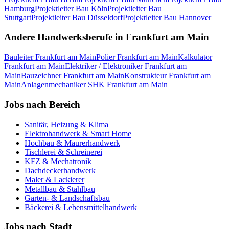
Hamburg
Projektleiter Bau
Köln
Projektleiter Bau
Stuttgart
Projektleiter Bau
Düsseldorf
Projektleiter Bau
Hannover
Andere Handwerksberufe in
Frankfurt am Main
Bauleiter
Frankfurt am Main
Polier
Frankfurt am Main
Kalkulator
Frankfurt am Main
Elektriker / Elektroniker
Frankfurt am
Main
Bauzeichner
Frankfurt am Main
Konstrukteur
Frankfurt am
Main
Anlagenmechaniker SHK
Frankfurt am Main
Jobs nach Bereich
Sanitär, Heizung & Klima
Elektrohandwerk & Smart Home
Hochbau & Maurerhandwerk
Tischlerei & Schreinerei
KFZ & Mechatronik
Dachdeckerhandwerk
Maler & Lackierer
Metallbau & Stahlbau
Garten- & Landschaftsbau
Bäckerei & Lebensmittelhandwerk
Jobs nach Stadt