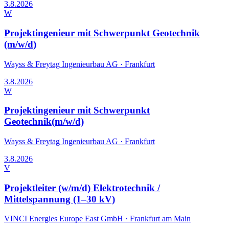
3.8.2026
W
Projektingenieur mit Schwerpunkt Geotechnik
(m/w/d)
Wayss & Freytag Ingenieurbau AG
·
Frankfurt
3.8.2026
W
Projektingenieur mit Schwerpunkt
Geotechnik(m/w/d)
Wayss & Freytag Ingenieurbau AG
·
Frankfurt
3.8.2026
V
Projektleiter (w/m/d) Elektrotechnik /
Mittelspannung (1–30 kV)
VINCI Energies Europe East GmbH
·
Frankfurt am Main