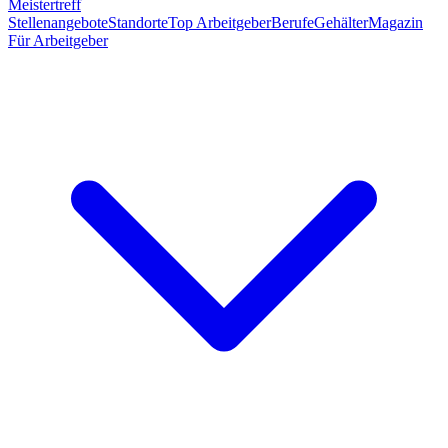
Meistertreff
Stellenangebote
Standorte
Top Arbeitgeber
Berufe
Gehälter
Magazin
Für Arbeitgeber