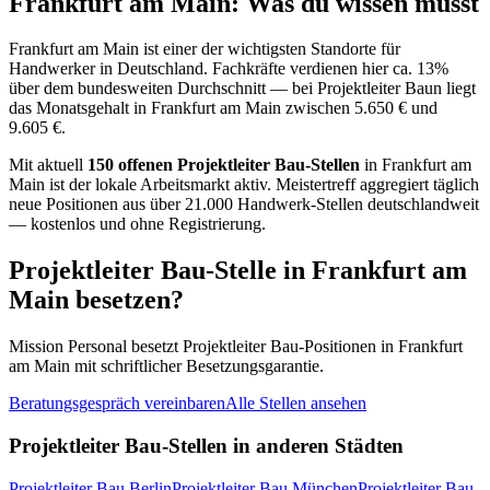
Frankfurt am Main
: Was du wissen musst
Frankfurt am Main
ist einer der wichtigsten Standorte für
Handwerker in Deutschland.
Fachkräfte verdienen hier ca. 13%
über dem bundesweiten Durchschnitt — bei Projektleiter Baun liegt
das Monatsgehalt in Frankfurt am Main zwischen 5.650 € und
9.605 €.
Mit aktuell
150
offenen
Projektleiter Bau
-Stellen
in
Frankfurt am
Main
ist der lokale Arbeitsmarkt aktiv. Meistertreff aggregiert täglich
neue Positionen aus über 21.000 Handwerk-Stellen deutschlandweit
— kostenlos und ohne Registrierung.
Projektleiter Bau
-Stelle in
Frankfurt am
Main
besetzen?
Mission Personal besetzt
Projektleiter Bau
-Positionen in
Frankfurt
am Main
mit schriftlicher Besetzungsgarantie.
Beratungsgespräch vereinbaren
Alle Stellen ansehen
Projektleiter Bau
-Stellen in anderen Städten
Projektleiter Bau
Berlin
Projektleiter Bau
München
Projektleiter Bau