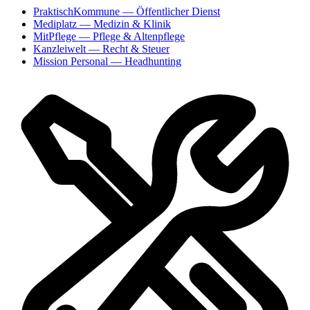
PraktischKommune
— Öffentlicher Dienst
Mediplatz
— Medizin & Klinik
MitPflege
— Pflege & Altenpflege
Kanzleiwelt
— Recht & Steuer
Mission Personal
— Headhunting