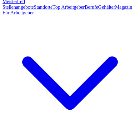
Meistertreff
Stellenangebote
Standorte
Top Arbeitgeber
Berufe
Gehälter
Magazin
Für Arbeitgeber