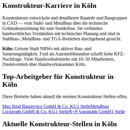
Konstrukteur
-Karriere in
Köln
Konstrukteure entwickeln und detaillieren Bauteile und Baugruppen
in CAD — vom Stahl- und Metallbau über die technische
Gebäudeausrüstung bis zum Sonderbau. Sie verbinden
handwerkliches Verständnis mit technischer Planung und sind in
Stahlbau-, Metallbau- und TGA-Betrieben durchgehend gesucht.
Köln
:
Grösste Stadt NRWs mit aktiver Bau- und
Sanierungstätigkeit. Ford als Automobilstandort schafft hohe KFZ-
Nachfrage. Viele Handwerksbetriebe mit 10–50 Mitarbeitern,
Direktvertrieb über Handwerkskammer Köln.
Top-Arbeitgeber für
Konstrukteur
in
Köln
Diese Betriebe haben aktuell die meisten
Konstrukteur
-Stellen offen.
Max Bögl Bauservice GmbH & Co. KG
1
Stelle
Metallbau
Lückerath GmbH & Co. KG
1
Stelle
R+P Automatik GmbH
1
Stelle
Aktuelle
Konstrukteur
-Stellen in
Köln