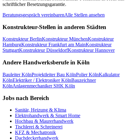
schriftlicher Besetzungsgarantie.
Beratungsgespräch vereinbaren
Alle Stellen ansehen
Konstrukteur
-Stellen in anderen Städten
Konstrukteur
Berlin
Konstrukteur
München
Konstrukteur
Hamburg
Konstrukteur
Frankfurt am Main
Konstrukteur
Stuttgart
Konstrukteur
Düsseldorf
Konstrukteur
Hannover
Andere Handwerksberufe in
Köln
Bauleiter
Köln
Projektleiter Bau
Köln
Polier
Köln
Kalkulator
Köln
Elektriker / Elektroniker
Köln
Bauzeichner
Köln
Anlagenmechaniker SHK
Köln
Jobs nach Bereich
Sanitär, Heizung & Klima
Elektrohandwerk & Smart Home
Hochbau & Maurerhandwerk
Tischlerei & Schreinerei
KFZ & Mechatronik
Dachdeckerhandwerk