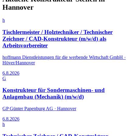
Hannover
h
Tischlermeister / Holztechniker / Technischer
Zeichner / CAD-Konstrukteur (m/w/d) als
Arbeitsvorbereiter
hoffmann Dienstleistungen für die werbende Wirtschaft GmbH
·
Höver/Hannover
6.8.2026
G
Konstrukteur für Sondermaschinen- und
Anlagenbau (Mechanik) (m/w/d)
GP Günter Papenburg AG
·
Hannover
6.8.2026
h