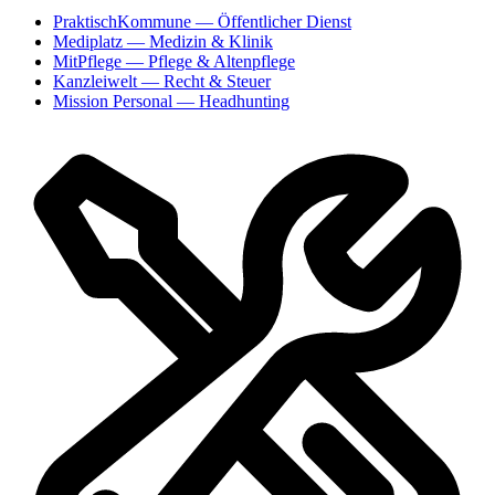
PraktischKommune
— Öffentlicher Dienst
Mediplatz
— Medizin & Klinik
MitPflege
— Pflege & Altenpflege
Kanzleiwelt
— Recht & Steuer
Mission Personal
— Headhunting