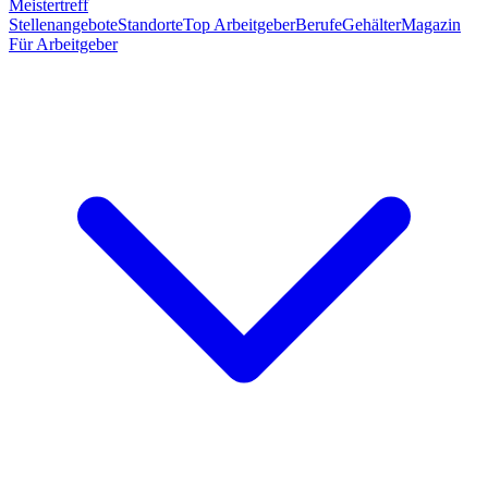
Meistertreff
Stellenangebote
Standorte
Top Arbeitgeber
Berufe
Gehälter
Magazin
Für Arbeitgeber