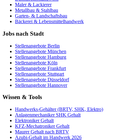
Maler & Lackierer
Metallbau & Stahlbau
Garten- & Landschaftsbau
Bäckerei & Lebensmittelhandwerk
Jobs nach Stadt
Stellenangebote
Berlin
Stellenangebote
München
Stellenangebote
Hamburg
Stellenangebote
Köln
Stellenangebote
Frankfurt
Stellenangebote
Stuttgart
Stellenangebote
Düsseldorf
Stellenangebote
Hannover
Wissen & Tools
Handwerks-Gehälter (BRTV, SHK, Elektro)
Anlagenmechaniker SHK Gehalt
Elektroniker Gehalt
KFZ-Mechatroniker Gehalt
Maurer Gehalt nach BRTV
Azubi-Gehalt im Handwerk 2026