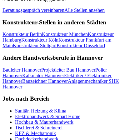
Beratungsgespräch vereinbaren
Alle Stellen ansehen
Konstrukteur
-Stellen in anderen Städten
Konstrukteur
Berlin
Konstrukteur
München
Konstrukteur
Hamburg
Konstrukteur
Köln
Konstrukteur
Frankfurt am
Main
Konstrukteur
Stuttgart
Konstrukteur
Düsseldorf
Andere Handwerksberufe in
Hannover
Bauleiter
Hannover
Projektleiter Bau
Hannover
Polier
Hannover
Kalkulator
Hannover
Elektriker / Elektroniker
Hannover
Bauzeichner
Hannover
Anlagenmechaniker SHK
Hannover
Jobs nach Bereich
Sanitär, Heizung & Klima
Elektrohandwerk & Smart Home
Hochbau & Maurerhandwerk
Tischlerei & Schreinerei
KFZ & Mechatronik
Dachdeckerhandwerk