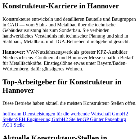
Konstrukteur
-Karriere in
Hannover
Konstrukteure entwickeln und detaillieren Bauteile und Baugruppen
in CAD — vom Stahl- und Metallbau über die technische
Gebäudeausrüstung bis zum Sonderbau. Sie verbinden
handwerkliches Verständnis mit technischer Planung und sind in
Stahlbau-, Metallbau- und TGA-Betrieben durchgehend gesucht.
Hannover
:
VW-Nutzfahrzeugwerk als grösster KFZ-Ausbilder
Niedersachsens. Continental und Hannover Messe schaffen Bedarf
für Metallfachkräfte. Einstiegslöhne etwas unter Bayern/Baden-
Württemberg, dafür günstigeres Wohnen.
Top-Arbeitgeber für
Konstrukteur
in
Hannover
Diese Betriebe haben aktuell die meisten
Konstrukteur
-Stellen offen.
hoffmann Dienstleistungen für die werbende Wirtschaft GmbH
2
Stellen
SEH Engineering GmbH
2
Stellen
GP Günter Papenburg
AG
1
Stelle
Aktuelle
Konstrukteur
-Stellen in