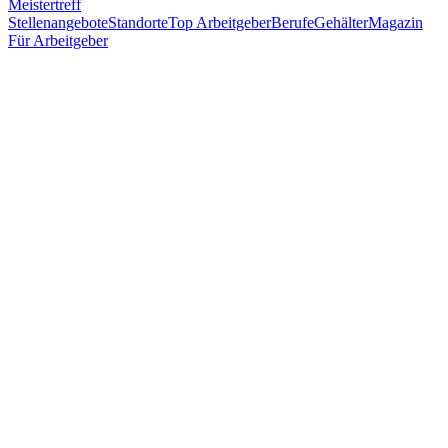
Meistertreff
Stellenangebote
Standorte
Top Arbeitgeber
Berufe
Gehälter
Magazin
Für Arbeitgeber