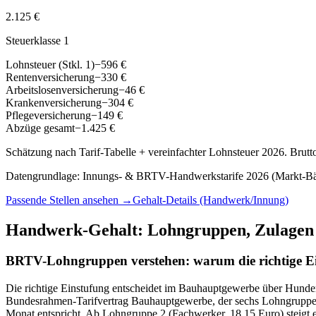
2.125 €
Steuerklasse
1
Lohnsteuer (Stkl. 1)
−596 €
Rentenversicherung
−330 €
Arbeitslosenversicherung
−46 €
Krankenversicherung
−304 €
Pflegeversicherung
−149 €
Abzüge gesamt
−
1.425 €
Schätzung nach Tarif-Tabelle + vereinfachter Lohnsteuer 2026. Brutto
Datengrundlage:
Innungs- & BRTV-Handwerkstarife 2026 (Markt-Bän
Passende Stellen ansehen →
Gehalt-Details
(Handwerk/Innung)
Handwerk-Gehalt: Lohngruppen, Zulagen
BRTV-Lohngruppen verstehen: warum die richtige Ei
Die richtige Einstufung entscheidet im Bauhauptgewerbe über Hunde
Bundesrahmen-Tarifvertrag Bauhauptgewerbe, der sechs Lohngruppen
Monat entspricht. Ab Lohngruppe 2 (Fachwerker, 18,15 Euro) steigt 