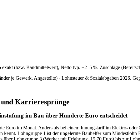
 exakt (bzw. Bandmittelwert), Netto typ. ±2–5 %. Zuschläge (Bereitscha
der je Gewerk, Angestellte) · Lohnsteuer & Sozialabgaben 2026
.
Gep
 und Karrieresprünge
nstufung im Bau über Hunderte Euro entscheidet
rte Euro im Monat. Anders als bei einem Innungstarif im Elektro- o
 kennt. Lohngruppe 1 ist der ungelernte Bauhelfer zum Mindestlohn B
es über Lohngruppe 3 (Werker mit Erfahrung, 19,70 Euro) bis zur Loh