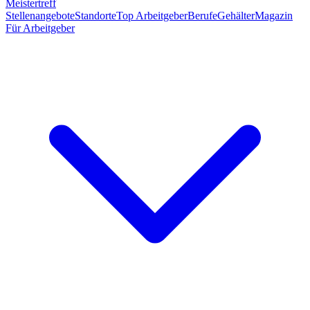
Meistertreff
Stellenangebote
Standorte
Top Arbeitgeber
Berufe
Gehälter
Magazin
Für Arbeitgeber