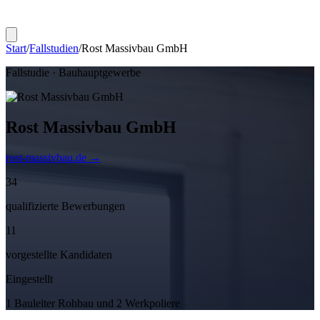
Start
/
Fallstudien
/
Rost Massivbau GmbH
Fallstudie ·
Bauhauptgewerbe
Rost Massivbau GmbH
rost-massivbau.de
→
34
qualifizierte Bewerbungen
11
vorgestellte Kandidaten
Eingestellt
1 Bauleiter Rohbau und 2 Werkpoliere