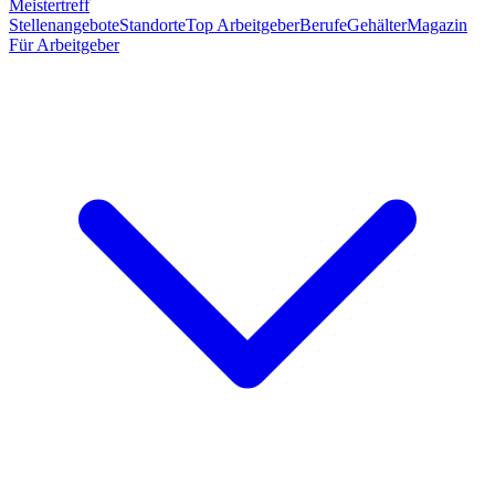
Meistertreff
Stellenangebote
Standorte
Top Arbeitgeber
Berufe
Gehälter
Magazin
Für Arbeitgeber