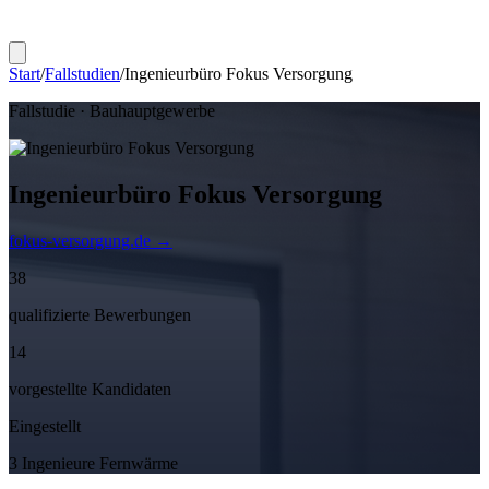
Start
/
Fallstudien
/
Ingenieurbüro Fokus Versorgung
Fallstudie ·
Bauhauptgewerbe
Ingenieurbüro Fokus Versorgung
fokus-versorgung.de
→
38
qualifizierte Bewerbungen
14
vorgestellte Kandidaten
Eingestellt
3 Ingenieure Fernwärme