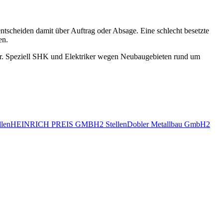
tscheiden damit über Auftrag oder Absage. Eine schlecht besetzte
en.
 Speziell SHK und Elektriker wegen Neubaugebieten rund um
llen
HEINRICH PREIS GMBH
2
Stellen
Dobler Metallbau GmbH
2