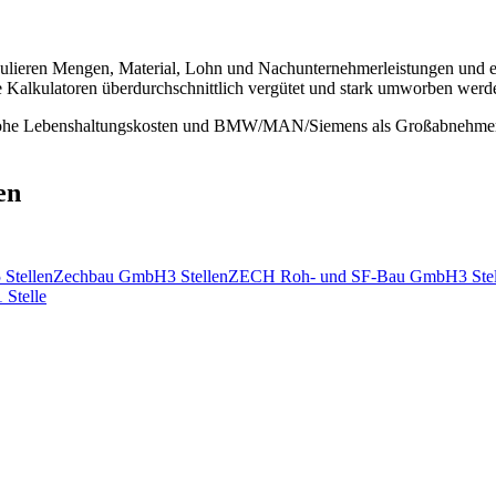
lkulieren Mengen, Material, Lohn und Nachunternehmerleistungen und en
 Kalkulatoren überdurchschnittlich vergütet und stark umworben werd
ohe Lebenshaltungskosten und BMW/MAN/Siemens als Großabnehmer.
en
5
Stellen
Zechbau GmbH
3
Stellen
ZECH Roh- und SF-Bau GmbH
3
Ste
1
Stelle