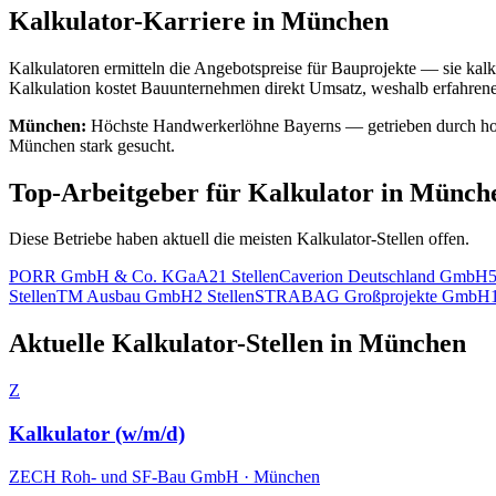
Kalkulator
-Karriere in
München
Kalkulatoren ermitteln die Angebotspreise für Bauprojekte — sie ka
Kalkulation kostet Bauunternehmen direkt Umsatz, weshalb erfahrene
München
:
Höchste Handwerkerlöhne Bayerns — getrieben durch h
München stark gesucht.
Top-Arbeitgeber für
Kalkulator
in
Münch
Diese Betriebe haben aktuell die meisten
Kalkulator
-Stellen offen.
PORR GmbH & Co. KGaA
21
Stellen
Caverion Deutschland GmbH
Stellen
TM Ausbau GmbH
2
Stellen
STRABAG Großprojekte GmbH
Aktuelle
Kalkulator
-Stellen in
München
Z
Kalkulator (w/m/d)
ZECH Roh- und SF-Bau GmbH
·
München