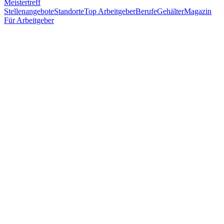
Meistertreff
Stellenangebote
Standorte
Top Arbeitgeber
Berufe
Gehälter
Magazin
Für Arbeitgeber