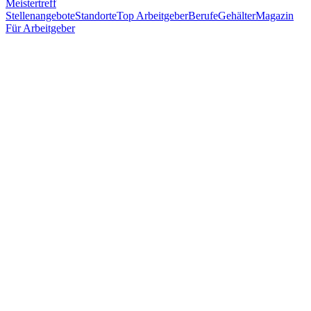
Meistertreff
Stellenangebote
Standorte
Top Arbeitgeber
Berufe
Gehälter
Magazin
Für Arbeitgeber