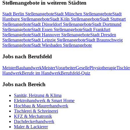
Stellenangebote in weiteren Städten
Stadt
Berlin
Stellenangebote
Stadt
München
Stellenangebote
Stadt
Hamburg
Stellenangebote
Stadt
Köln
Stellenangebote
Stadt
Stuttgart
Stellenangebote
Stadt
Düsseldorf
Stellenangebote
Stadt
Dortmund
Stellenangebote
Stadt
Essen
Stellenangebote
Stadt
Frankfurt
Stellenangebote
Stadt
Hannover
Stellenangebote
Stadt
Dresden
Stellenangebote
Stadt
Leipzig
Stellenangebote
Stadt
Braunschweig
Stellenangebote
Stadt
Wiesbaden
Stellenangebote
Jobs nach Berufsfeld
Meister
Bauhandwerk
Meister
Vorarbeiter
Geselle
Physiotherapie
Tischle
Handwerk
Berufe im Handwerk
Berufsfeld-Quiz
Jobs nach Bereich
Sanitär, Heizung & Klima
Elektrohandwerk & Smart Home
Hochbau & Maurerhandwerk
Tischlerei & Schreinerei
KFZ & Mechatronik
Dachdeckerhandwerk
Maler & Lackierer