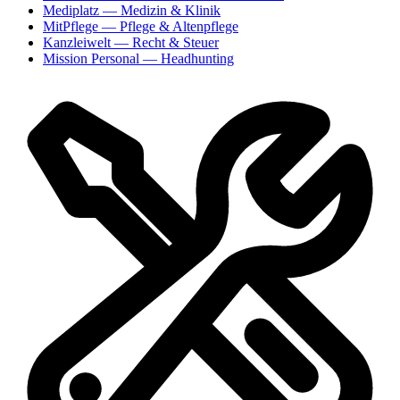
Mediplatz
— Medizin & Klinik
MitPflege
— Pflege & Altenpflege
Kanzleiwelt
— Recht & Steuer
Mission Personal
— Headhunting