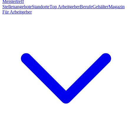
Meistertreff
Stellenangebote
Standorte
Top Arbeitgeber
Berufe
Gehälter
Magazin
Für Arbeitgeber