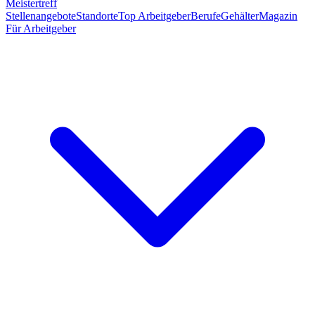
Meistertreff
Stellenangebote
Standorte
Top Arbeitgeber
Berufe
Gehälter
Magazin
Für Arbeitgeber