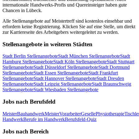
internationale Handwerks-Profis und Quereinsteiger haben gute
Chancen in
Lübeck
.
Alle Stellenangebote auf Meistertreff sind kostenlos einsehbar und
erfordern keine Registrierung. Klicken Sie auf eine Stelle, um direkt
zur Karriereseite des Arbeitgebers weitergeleitet zu werden.
Stellenangebote in weiteren Städten
Stadt
Berlin
Stellenangebote
Stadt
München
Stellenangebote
Stadt
Hamburg
Stellenangebote
Stadt
Köln
Stellenangebote
Stadt
Stuttgart
Stellenangebote
Stadt
Düsseldorf
Stellenangebote
Stadt
Dortmund
Stellenangebote
Stadt
Essen
Stellenangebote
Stadt
Frankfurt
Stellenangebote
Stadt
Hannover
Stellenangebote
Stadt
Dresden
Stellenangebote
Stadt
Leipzig
Stellenangebote
Stadt
Braunschweig
Stellenangebote
Stadt
Wiesbaden
Stellenangebote
Jobs nach Berufsfeld
Meister
Bauhandwerk
Meister
Vorarbeiter
Geselle
Physiotherapie
Tischle
Handwerk
Berufe im Handwerk
Berufsfeld-Quiz
Jobs nach Bereich