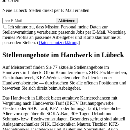
Job-Alert
Neue
Lübeck-
Stellen direkt per E-Mail erhalten.
Aktivieren
Ich stimme zu, dass Mission Personal meine Daten zur
Stellenvermittlung verarbeitet: passende Jobs per E-Mail, Vorschlag
meines Profils an passende Arbeitgeber und Kontaktaufnahme zu
passenden Stellen.
(
Datenschutzerklärung
)
Stellenangebote im Handwerk in
Lübeck
Auf Meistertreff finden Sie
77
aktuelle Stellenangebote im
Handwerk in
Lübeck
. Ob in Bauunternehmen, SHK-Fachbetrieben,
Elektrohandwerk, KFZ-Werkstaetten oder Tischlereien oder
Handwerksbetriebe — durchsuchen Sie alle offenen Positionen und
bewerben Sie sich direkt beim Arbeitgeber.
Das Handwerk in
Lübeck
bietet attraktive Karrierechancen mit
Vergütung nach Handwerks-Tarif (BRTV Bauhauptgewerbe,
Elektro- oder SHK-Tarif, KFZ- oder Innungs-Tarif), betrieblicher
Altersvorsorge über die SOKA-Bau, 30+ Tagen Urlaub und
Schmutz- bzw. Erschwerniszulagen. Besonders gefragt sind aktuell
Anlagenmechaniker SHK, Elektroniker, Maurer, Tischler, KFZ-
Mechatroniker, Dachdecker und Bauleitung-Spezialisten. Auch