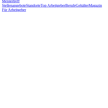
Meistertreff
Stellenangebote
Standorte
Top Arbeitgeber
Berufe
Gehälter
Magazin
Für Arbeitgeber