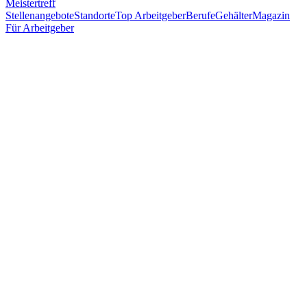
Meistertreff
Stellenangebote
Standorte
Top Arbeitgeber
Berufe
Gehälter
Magazin
Für Arbeitgeber