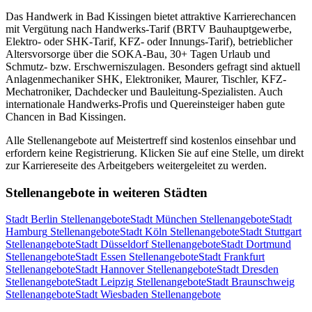
Das Handwerk in
Bad Kissingen
bietet attraktive Karrierechancen
mit Vergütung nach Handwerks-Tarif (BRTV Bauhauptgewerbe,
Elektro- oder SHK-Tarif, KFZ- oder Innungs-Tarif), betrieblicher
Altersvorsorge über die SOKA-Bau, 30+ Tagen Urlaub und
Schmutz- bzw. Erschwerniszulagen. Besonders gefragt sind aktuell
Anlagenmechaniker SHK, Elektroniker, Maurer, Tischler, KFZ-
Mechatroniker, Dachdecker und Bauleitung-Spezialisten. Auch
internationale Handwerks-Profis und Quereinsteiger haben gute
Chancen in
Bad Kissingen
.
Alle Stellenangebote auf Meistertreff sind kostenlos einsehbar und
erfordern keine Registrierung. Klicken Sie auf eine Stelle, um direkt
zur Karriereseite des Arbeitgebers weitergeleitet zu werden.
Stellenangebote in weiteren Städten
Stadt
Berlin
Stellenangebote
Stadt
München
Stellenangebote
Stadt
Hamburg
Stellenangebote
Stadt
Köln
Stellenangebote
Stadt
Stuttgart
Stellenangebote
Stadt
Düsseldorf
Stellenangebote
Stadt
Dortmund
Stellenangebote
Stadt
Essen
Stellenangebote
Stadt
Frankfurt
Stellenangebote
Stadt
Hannover
Stellenangebote
Stadt
Dresden
Stellenangebote
Stadt
Leipzig
Stellenangebote
Stadt
Braunschweig
Stellenangebote
Stadt
Wiesbaden
Stellenangebote