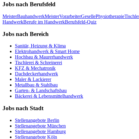
Jobs nach Berufsfeld
Meister
Bauhandwerk
Meister
Vorarbeiter
Geselle
Physiotherapie
Tischle
Handwerk
Berufe im Handwerk
Berufsfeld-Quiz
Jobs nach Bereich
Sanitär, Heizung & Klima
Elektrohandwerk & Smart Home
Hochbau & Maurerhandwerk
Tischlerei & Schreinerei
KFZ & Mechatronik
Dachdeckerhandwerk
Maler & Lackierer
Metallbau & Stahlbau
Garten- & Landschaftsbau
Bäckerei & Lebensmittelhandwerk
Jobs nach Stadt
Stellenangebote
Berlin
Stellenangebote
München
Stellenangebote
Hamburg
Stellenangebote
Köln