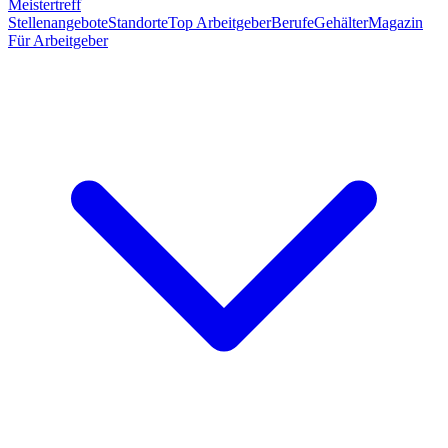
Meistertreff
Stellenangebote
Standorte
Top Arbeitgeber
Berufe
Gehälter
Magazin
Für Arbeitgeber