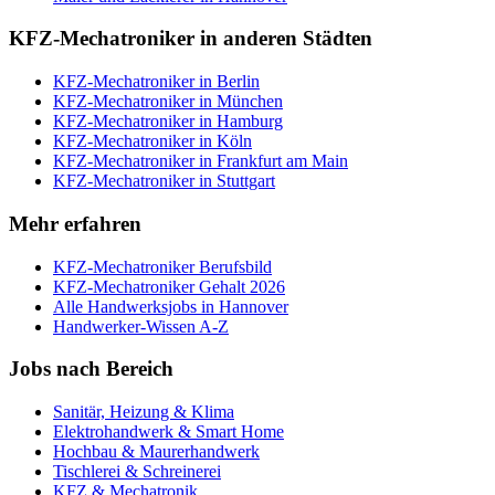
KFZ-Mechatroniker
in anderen Städten
KFZ-Mechatroniker
in
Berlin
KFZ-Mechatroniker
in
München
KFZ-Mechatroniker
in
Hamburg
KFZ-Mechatroniker
in
Köln
KFZ-Mechatroniker
in
Frankfurt am Main
KFZ-Mechatroniker
in
Stuttgart
Mehr erfahren
KFZ-Mechatroniker
Berufsbild
KFZ-Mechatroniker
Gehalt 2026
Alle Handwerksjobs in
Hannover
Handwerker-Wissen A-Z
Jobs nach Bereich
Sanitär, Heizung & Klima
Elektrohandwerk & Smart Home
Hochbau & Maurerhandwerk
Tischlerei & Schreinerei
KFZ & Mechatronik