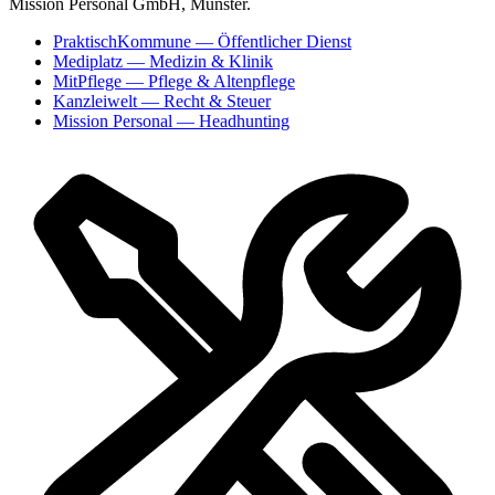
Mission Personal GmbH, Münster.
PraktischKommune
— Öffentlicher Dienst
Mediplatz
— Medizin & Klinik
MitPflege
— Pflege & Altenpflege
Kanzleiwelt
— Recht & Steuer
Mission Personal
— Headhunting