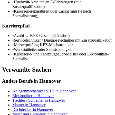
•
Hochvolt-Arbeiten an E-Fahrzeugen (mit
Zusatzqualifikation)
•
Karosseriereparaturen oder Lackierung (je nach
Spezialisierung)
Karrierepfad
•
Azubi → KFZ-Geselle (3,5 Jahre)
•
Servicetechniker / Diagnosetechniker mit Zusatzqualifikation
•
Meisterprüfung KFZ-Mechatroniker
•
Werkstattleiter oder Selbstständigkeit
•
Karosserie- und Fahrzeugbauer-Meister oder E-Mobilitäts-
Spezialist
Verwandte Suchen
Andere Berufe in
Hannover
Anlagenmechaniker SHK
in
Hannover
Elektroniker
in
Hannover
Tischler / Schreiner
in
Hannover
Maurer
in
Hannover
Dachdecker
in
Hannover
Maler und Lackierer
in
Hannover