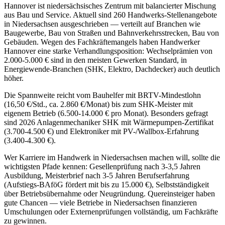
Hannover ist niedersächsisches Zentrum mit balancierter Mischung
aus Bau und Service. Aktuell sind 260 Handwerks-Stellenangebote
in Niedersachsen ausgeschrieben — verteilt auf Branchen wie
Baugewerbe, Bau von Straßen und Bahnverkehrsstrecken, Bau von
Gebäuden. Wegen des Fachkräftemangels haben Handwerker
Hannover eine starke Verhandlungsposition: Wechselprämien von
2.000-5.000 € sind in den meisten Gewerken Standard, in
Energiewende-Branchen (SHK, Elektro, Dachdecker) auch deutlich
höher.
Die Spannweite reicht vom Bauhelfer mit BRTV-Mindestlohn
(16,50 €/Std., ca. 2.860 €/Monat) bis zum SHK-Meister mit
eigenem Betrieb (6.500-14.000 € pro Monat). Besonders gefragt
sind 2026 Anlagenmechaniker SHK mit Wärmepumpen-Zertifikat
(3.700-4.500 €) und Elektroniker mit PV-/Wallbox-Erfahrung
(3.400-4.300 €).
Wer Karriere im Handwerk in Niedersachsen machen will, sollte die
wichtigsten Pfade kennen: Gesellenprüfung nach 3-3,5 Jahren
Ausbildung, Meisterbrief nach 3-5 Jahren Berufserfahrung
(Aufstiegs-BAföG fördert mit bis zu 15.000 €), Selbstständigkeit
über Betriebsübernahme oder Neugründung. Quereinsteiger haben
gute Chancen — viele Betriebe in Niedersachsen finanzieren
Umschulungen oder Externenprüfungen vollständig, um Fachkräfte
zu gewinnen.