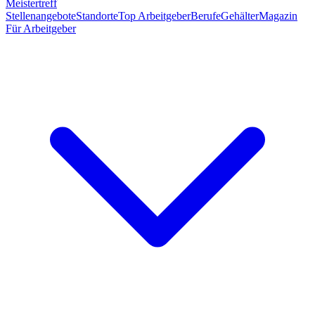
Meistertreff
Stellenangebote
Standorte
Top Arbeitgeber
Berufe
Gehälter
Magazin
Für Arbeitgeber