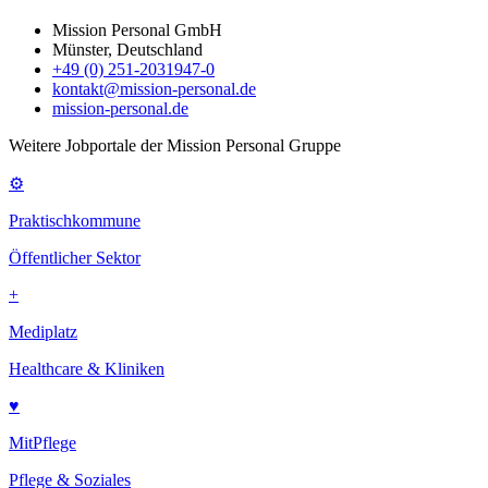
Mission Personal GmbH
Münster, Deutschland
+49 (0) 251-2031947-0
kontakt@mission-personal.de
mission-personal.de
Weitere Jobportale der Mission Personal Gruppe
⚙
Praktischkommune
Öffentlicher Sektor
+
Mediplatz
Healthcare & Kliniken
♥
MitPflege
Pflege & Soziales