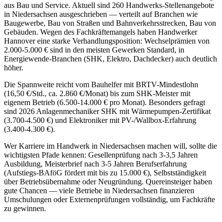
aus Bau und Service. Aktuell sind 260 Handwerks-Stellenangebote
in Niedersachsen ausgeschrieben — verteilt auf Branchen wie
Baugewerbe, Bau von Straßen und Bahnverkehrsstrecken, Bau von
Gebäuden. Wegen des Fachkräftemangels haben Handwerker
Hannover eine starke Verhandlungsposition: Wechselprämien von
2.000-5.000 € sind in den meisten Gewerken Standard, in
Energiewende-Branchen (SHK, Elektro, Dachdecker) auch deutlich
höher.
Die Spannweite reicht vom Bauhelfer mit BRTV-Mindestlohn
(16,50 €/Std., ca. 2.860 €/Monat) bis zum SHK-Meister mit
eigenem Betrieb (6.500-14.000 € pro Monat). Besonders gefragt
sind 2026 Anlagenmechaniker SHK mit Wärmepumpen-Zertifikat
(3.700-4.500 €) und Elektroniker mit PV-/Wallbox-Erfahrung
(3.400-4.300 €).
Wer Karriere im Handwerk in Niedersachsen machen will, sollte die
wichtigsten Pfade kennen: Gesellenprüfung nach 3-3,5 Jahren
Ausbildung, Meisterbrief nach 3-5 Jahren Berufserfahrung
(Aufstiegs-BAföG fördert mit bis zu 15.000 €), Selbstständigkeit
über Betriebsübernahme oder Neugründung. Quereinsteiger haben
gute Chancen — viele Betriebe in Niedersachsen finanzieren
Umschulungen oder Externenprüfungen vollständig, um Fachkräfte
zu gewinnen.