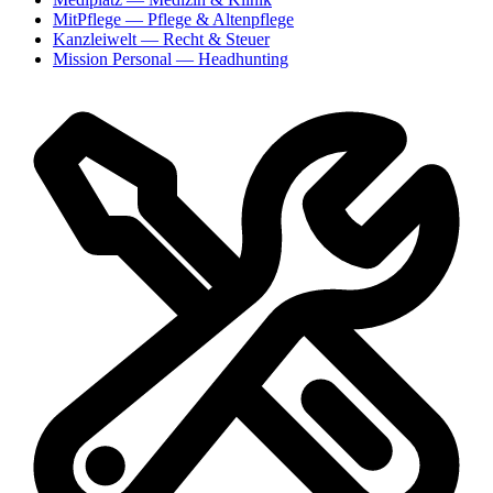
MitPflege
— Pflege & Altenpflege
Kanzleiwelt
— Recht & Steuer
Mission Personal
— Headhunting