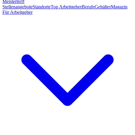
Meistertreff
Stellenangebote
Standorte
Top Arbeitgeber
Berufe
Gehälter
Magazin
Für Arbeitgeber