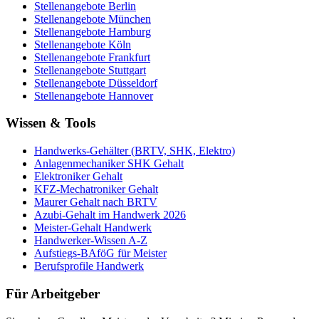
Stellenangebote
Berlin
Stellenangebote
München
Stellenangebote
Hamburg
Stellenangebote
Köln
Stellenangebote
Frankfurt
Stellenangebote
Stuttgart
Stellenangebote
Düsseldorf
Stellenangebote
Hannover
Wissen & Tools
Handwerks-Gehälter (BRTV, SHK, Elektro)
Anlagenmechaniker SHK Gehalt
Elektroniker Gehalt
KFZ-Mechatroniker Gehalt
Maurer Gehalt nach BRTV
Azubi-Gehalt im Handwerk 2026
Meister-Gehalt Handwerk
Handwerker-Wissen A-Z
Aufstiegs-BAföG für Meister
Berufsprofile Handwerk
Für Arbeitgeber