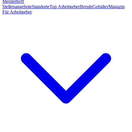
Meistertreff
Stellenangebote
Standorte
Top Arbeitgeber
Berufe
Gehälter
Magazin
Für Arbeitgeber