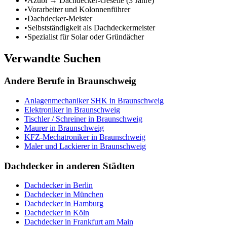
•
Azubi → Dachdecker-Geselle (3 Jahre)
•
Vorarbeiter und Kolonnenführer
•
Dachdecker-Meister
•
Selbstständigkeit als Dachdeckermeister
•
Spezialist für Solar oder Gründächer
Verwandte Suchen
Andere Berufe in
Braunschweig
Anlagenmechaniker SHK
in
Braunschweig
Elektroniker
in
Braunschweig
Tischler / Schreiner
in
Braunschweig
Maurer
in
Braunschweig
KFZ-Mechatroniker
in
Braunschweig
Maler und Lackierer
in
Braunschweig
Dachdecker
in anderen Städten
Dachdecker
in
Berlin
Dachdecker
in
München
Dachdecker
in
Hamburg
Dachdecker
in
Köln
Dachdecker
in
Frankfurt am Main