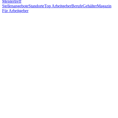
Meistertreff
Stellenangebote
Standorte
Top Arbeitgeber
Berufe
Gehälter
Magazin
Für Arbeitgeber