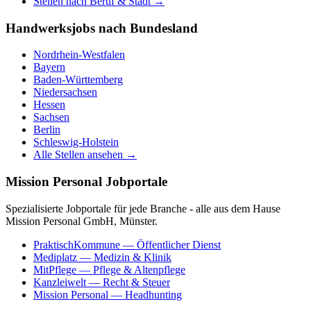
Stellen nach Beruf & Stadt →
Handwerksjobs nach Bundesland
Nordrhein-Westfalen
Bayern
Baden-Württemberg
Niedersachsen
Hessen
Sachsen
Berlin
Schleswig-Holstein
Alle Stellen ansehen →
Mission Personal Jobportale
Spezialisierte Jobportale für jede Branche - alle aus dem Hause
Mission Personal GmbH, Münster.
PraktischKommune
— Öffentlicher Dienst
Mediplatz
— Medizin & Klinik
MitPflege
— Pflege & Altenpflege
Kanzleiwelt
— Recht & Steuer
Mission Personal
— Headhunting