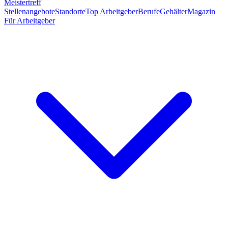
Meistertreff
Stellenangebote
Standorte
Top Arbeitgeber
Berufe
Gehälter
Magazin
Für Arbeitgeber