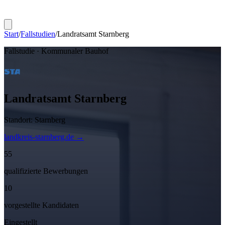
Start
/
Fallstudien
/
Landratsamt Starnberg
Fallstudie ·
Kommunaler Bauhof
Landratsamt Starnberg
Standort:
Starnberg
landkreis-starnberg.de
→
55
qualifizierte Bewerbungen
10
vorgestellte Kandidaten
Eingestellt