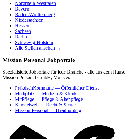
Nordrhein-Westfalen
Bayern
Baden-Württemberg
Niedersachsen
Hessen
Sachsen
Berlin
Schleswig-Holstein
Alle Stellen ansehen →
Mission Personal Jobportale
Spezialisierte Jobportale für jede Branche - alle aus dem Hause
Mission Personal GmbH, Münster.
PraktischKommune
— Öffentlicher Dienst
Mediplatz
— Medizin & Klinik
MitPflege
— Pflege & Altenpflege
Kanzleiwelt
— Recht & Steuer
Mission Personal
— Headhunting