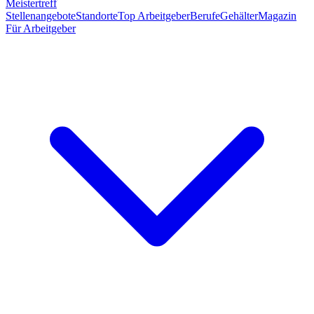
Meistertreff
Stellenangebote
Standorte
Top Arbeitgeber
Berufe
Gehälter
Magazin
Für Arbeitgeber