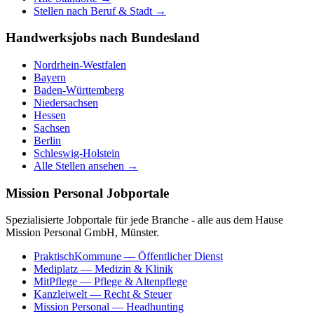
Stellen nach Beruf & Stadt →
Handwerksjobs nach Bundesland
Nordrhein-Westfalen
Bayern
Baden-Württemberg
Niedersachsen
Hessen
Sachsen
Berlin
Schleswig-Holstein
Alle Stellen ansehen →
Mission Personal Jobportale
Spezialisierte Jobportale für jede Branche - alle aus dem Hause
Mission Personal GmbH, Münster.
PraktischKommune
— Öffentlicher Dienst
Mediplatz
— Medizin & Klinik
MitPflege
— Pflege & Altenpflege
Kanzleiwelt
— Recht & Steuer
Mission Personal
— Headhunting