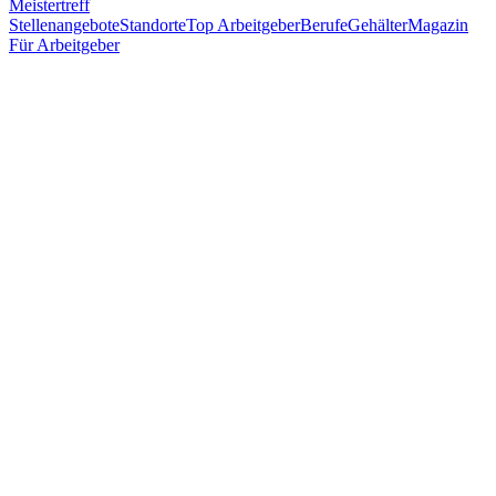
Meistertreff
Stellenangebote
Standorte
Top Arbeitgeber
Berufe
Gehälter
Magazin
Für Arbeitgeber