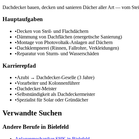
Dachdecker bauen, decken und sanieren Dächer aller Art — vom Ste
Hauptaufgaben
•
Decken von Steil- und Flachdächern
•
Dämmung von Dachflächen (energetische Sanierung)
•
Montage von Photovoltaik-Anlagen auf Dächern
•
Dachklempnerei (Rinnen, Fallrohre, Verkleidungen)
•
Reparatur von Sturm- und Wasserschäden
Karrierepfad
•
Azubi → Dachdecker-Geselle (3 Jahre)
•
Vorarbeiter und Kolonnenführer
•
Dachdecker-Meister
•
Selbstständigkeit als Dachdeckermeister
•
Spezialist für Solar oder Gründächer
Verwandte Suchen
Andere Berufe in
Bielefeld
Anlagenmechaniker SHK
in
Bielefeld