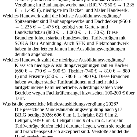
Vergütung im Bauhauptgewerbe nach BRTV (950 € → 1.235
€ → 1.495 €), niedrigste im Bäcker- und Maler-Handwerk.
Welches Handwerk zahlt die höchste Ausbildungsvergütung?
Spitzenreiter sind Bauhauptgewerbe und Dachdecker (950 €
→ 1.235 € → 1.475 €), gefolgt von Garten- und
Landschaftsbau (880 € → 1.000 € → 1.130 €). Diese
Branchen folgen starken bundesweiten Tarifverträgen mit
SOKA-Bau-Anbindung. Auch SHK und Elektrohandwerk
haben in den letzten Jahren ihre Ausbildungsvergütungen
deutlich angehoben.
Welches Handwerk zahlt die niedrigste Ausbildungsvergütung?
Klassisch niedrige Ausbildungsvergütungen zahlen Bäcker
(650 € → 770 € → 900 €), Tischler (740 € → 810 € → 880
€) und Friseure (650 € → 780 € → 900 €). Diese Branchen
haben weniger starke Tariftraditionen und mehr nicht-
tarifgebundene Familienbetriebe. Allerdings zahlen viele
Betriebe wegen Fachkräftemangel inzwischen 100-200 € über
Tarif.
Was ist die gesetzliche Mindestausbildungsvergütung 2026?
Die gesetzliche Mindestausbildungsvergütung nach §17
BBiG beträgt 2026: 696 € im 1. Lehrjahr, 821 € im 2.
Lehrjahr, 939 € im 3. Lehrjahr und 974 € im 4. Lehrjahr.
Tarifverträge dürfen leicht darunter liegen, wenn sie regional
und branchenspezifisch akzeptiert sind. Verstöße ahndet die
Handwerkskammer.