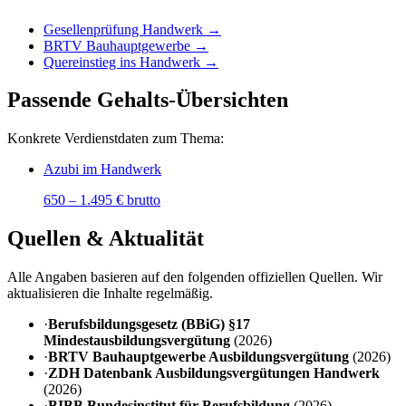
Gesellenprüfung Handwerk
→
BRTV Bauhauptgewerbe
→
Quereinstieg ins Handwerk
→
Passende Gehalts-Übersichten
Konkrete Verdienstdaten zum Thema:
Azubi im Handwerk
650
–
1.495
€ brutto
Quellen & Aktualität
Alle Angaben basieren auf den folgenden offiziellen Quellen. Wir
aktualisieren die Inhalte regelmäßig.
·
Berufsbildungsgesetz (BBiG) §17
Mindestausbildungsvergütung
(
2026
)
·
BRTV Bauhauptgewerbe Ausbildungsvergütung
(
2026
)
·
ZDH Datenbank Ausbildungsvergütungen Handwerk
(
2026
)
·
BIBB Bundesinstitut für Berufsbildung
(
2026
)