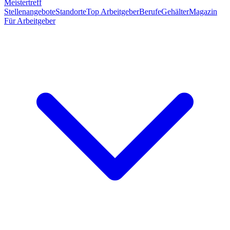
Meistertreff
Stellenangebote
Standorte
Top Arbeitgeber
Berufe
Gehälter
Magazin
Für Arbeitgeber