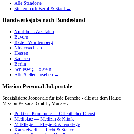
Alle Standorte →
Stellen nach Beruf & Stadt →
Handwerksjobs nach Bundesland
Nordrhein-Westfalen
Bayern
Baden-Württemberg
Niedersachsen
Hessen
Sachsen
Berlin
Schleswig-Holstein
Alle Stellen ansehen →
Mission Personal Jobportale
Spezialisierte Jobportale für jede Branche - alle aus dem Hause
Mission Personal GmbH, Münster.
PraktischKommune
— Öffentlicher Dienst
Mediplatz
— Medizin & Klinik
MitPflege
— Pflege & Altenpflege
Kanzleiwelt
— Recht & Steuer