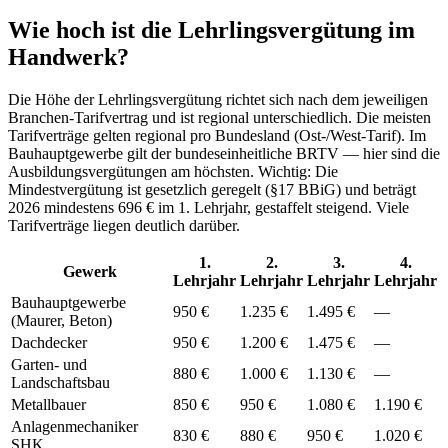
Wie hoch ist die Lehrlingsvergütung im
Handwerk?
Die Höhe der Lehrlingsvergütung richtet sich nach dem jeweiligen
Branchen-Tarifvertrag und ist regional unterschiedlich. Die meisten
Tarifverträge gelten regional pro Bundesland (Ost-/West-Tarif). Im
Bauhauptgewerbe gilt der bundeseinheitliche BRTV — hier sind die
Ausbildungsvergütungen am höchsten. Wichtig: Die
Mindestvergütung ist gesetzlich geregelt (§17 BBiG) und beträgt
2026 mindestens 696 € im 1. Lehrjahr, gestaffelt steigend. Viele
Tarifverträge liegen deutlich darüber.
1.
2.
3.
4.
Gewerk
Lehrjahr
Lehrjahr
Lehrjahr
Lehrjahr
Bauhauptgewerbe
950 €
1.235 €
1.495 €
—
(Maurer, Beton)
Dachdecker
950 €
1.200 €
1.475 €
—
Garten- und
880 €
1.000 €
1.130 €
—
Landschaftsbau
Metallbauer
850 €
950 €
1.080 €
1.190 €
Anlagenmechaniker
830 €
880 €
950 €
1.020 €
SHK