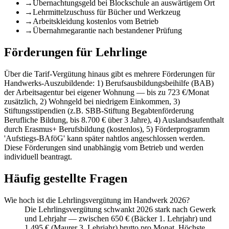
→
Übernachtungsgeld bei Blockschule an auswärtigem Ort
→
Lehrmittelzuschuss für Bücher und Werkzeug
→
Arbeitskleidung kostenlos vom Betrieb
→
Übernahmegarantie nach bestandener Prüfung
Förderungen für Lehrlinge
Über die Tarif-Vergütung hinaus gibt es mehrere Förderungen für
Handwerks-Auszubildende: 1) Berufsausbildungsbeihilfe (BAB)
der Arbeitsagentur bei eigener Wohnung — bis zu 723 €/Monat
zusätzlich, 2) Wohngeld bei niedrigem Einkommen, 3)
Stiftungsstipendien (z.B. SBB-Stiftung Begabtenförderung
Berufliche Bildung, bis 8.700 € über 3 Jahre), 4) Auslandsaufenthalt
durch Erasmus+ Berufsbildung (kostenlos), 5) Förderprogramm
'Aufstiegs-BAföG' kann später nahtlos angeschlossen werden.
Diese Förderungen sind unabhängig vom Betrieb und werden
individuell beantragt.
Häufig gestellte Fragen
Wie hoch ist die Lehrlingsvergütung im Handwerk 2026?
Die Lehrlingsvergütung schwankt 2026 stark nach Gewerk
und Lehrjahr — zwischen 650 € (Bäcker 1. Lehrjahr) und
1.495 € (Maurer 3. Lehrjahr) brutto pro Monat. Höchste