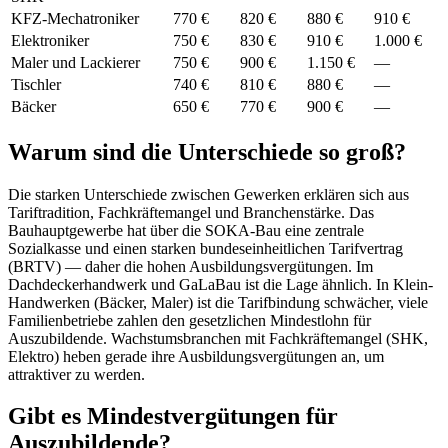
KFZ-Mechatroniker
770 €
820 €
880 €
910 €
Elektroniker
750 €
830 €
910 €
1.000 €
Maler und Lackierer
750 €
900 €
1.150 €
—
Tischler
740 €
810 €
880 €
—
Bäcker
650 €
770 €
900 €
—
Warum sind die Unterschiede so groß?
Die starken Unterschiede zwischen Gewerken erklären sich aus
Tariftradition, Fachkräftemangel und Branchenstärke. Das
Bauhauptgewerbe hat über die SOKA-Bau eine zentrale
Sozialkasse und einen starken bundeseinheitlichen Tarifvertrag
(BRTV) — daher die hohen Ausbildungsvergütungen. Im
Dachdeckerhandwerk und GaLaBau ist die Lage ähnlich. In Klein-
Handwerken (Bäcker, Maler) ist die Tarifbindung schwächer, viele
Familienbetriebe zahlen den gesetzlichen Mindestlohn für
Auszubildende. Wachstumsbranchen mit Fachkräftemangel (SHK,
Elektro) heben gerade ihre Ausbildungsvergütungen an, um
attraktiver zu werden.
Gibt es Mindestvergütungen für
Auszubildende?