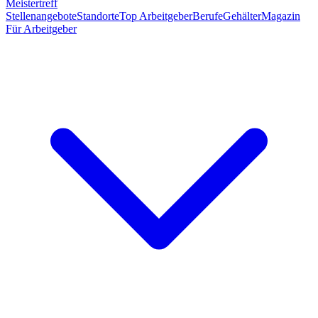
Meistertreff
Stellenangebote
Standorte
Top Arbeitgeber
Berufe
Gehälter
Magazin
Für Arbeitgeber