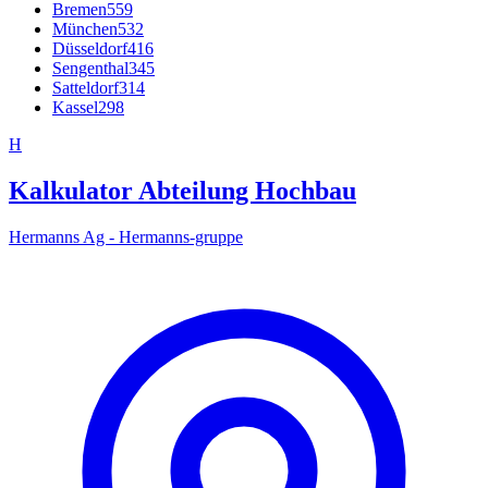
Bremen
559
München
532
Düsseldorf
416
Sengenthal
345
Satteldorf
314
Kassel
298
H
Kalkulator Abteilung Hochbau
Hermanns Ag - Hermanns-gruppe