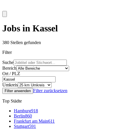
Jobs in Kassel
380
Stellen gefunden
Filter
Suche
Bereich
Ort / PLZ
Umkreis
Filter zurücksetzen
Filter anwenden
Top Städte
Hamburg
918
Berlin
860
Frankfurt am Main
611
Stuttgart
591