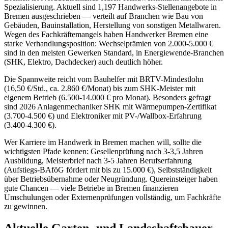
Spezialisierung. Aktuell sind 1,197 Handwerks-Stellenangebote in
Bremen ausgeschrieben — verteilt auf Branchen wie Bau von
Gebäuden, Bauinstallation, Herstellung von sonstigen Metallwaren.
Wegen des Fachkräftemangels haben Handwerker Bremen eine
starke Verhandlungsposition: Wechselprämien von 2.000-5.000 €
sind in den meisten Gewerken Standard, in Energiewende-Branchen
(SHK, Elektro, Dachdecker) auch deutlich höher.
Die Spannweite reicht vom Bauhelfer mit BRTV-Mindestlohn
(16,50 €/Std., ca. 2.860 €/Monat) bis zum SHK-Meister mit
eigenem Betrieb (6.500-14.000 € pro Monat). Besonders gefragt
sind 2026 Anlagenmechaniker SHK mit Wärmepumpen-Zertifikat
(3.700-4.500 €) und Elektroniker mit PV-/Wallbox-Erfahrung
(3.400-4.300 €).
Wer Karriere im Handwerk in Bremen machen will, sollte die
wichtigsten Pfade kennen: Gesellenprüfung nach 3-3,5 Jahren
Ausbildung, Meisterbrief nach 3-5 Jahren Berufserfahrung
(Aufstiegs-BAföG fördert mit bis zu 15.000 €), Selbstständigkeit
über Betriebsübernahme oder Neugründung. Quereinsteiger haben
gute Chancen — viele Betriebe in Bremen finanzieren
Umschulungen oder Externenprüfungen vollständig, um Fachkräfte
zu gewinnen.
Aktuelle
Garten- und Landschaftsbauer
-