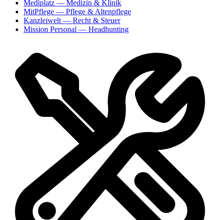
Mediplatz
— Medizin & Klinik
MitPflege
— Pflege & Altenpflege
Kanzleiwelt
— Recht & Steuer
Mission Personal
— Headhunting