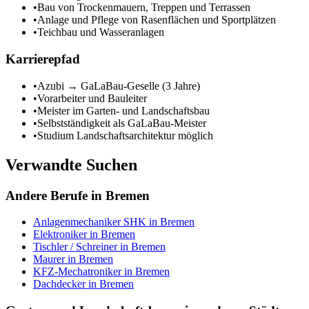
•
Bau von Trockenmauern, Treppen und Terrassen
•
Anlage und Pflege von Rasenflächen und Sportplätzen
•
Teichbau und Wasseranlagen
Karrierepfad
•
Azubi → GaLaBau-Geselle (3 Jahre)
•
Vorarbeiter und Bauleiter
•
Meister im Garten- und Landschaftsbau
•
Selbstständigkeit als GaLaBau-Meister
•
Studium Landschaftsarchitektur möglich
Verwandte Suchen
Andere Berufe in
Bremen
Anlagenmechaniker SHK
in
Bremen
Elektroniker
in
Bremen
Tischler / Schreiner
in
Bremen
Maurer
in
Bremen
KFZ-Mechatroniker
in
Bremen
Dachdecker
in
Bremen