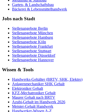
Metallbau & Stahlbau
Garten- & Landschaftsbau
Bäckerei & Lebensmittelhandwerk
Jobs nach Stadt
Stellenangebote
Berlin
Stellenangebote
München
Stellenangebote
Hamburg
Stellenangebote
Köln
Stellenangebote
Frankfurt
Stellenangebote
Stuttgart
Stellenangebote
Düsseldorf
Stellenangebote
Hannover
Wissen & Tools
Handwerks-Gehälter (BRTV, SHK, Elektro)
Anlagenmechaniker SHK Gehalt
Elektroniker Gehalt
KFZ-Mechatroniker Gehalt
Maurer Gehalt nach BRTV
Azubi-Gehalt im Handwerk 2026
Meister-Gehalt Handwerk
Handwerker-Wissen A-Z