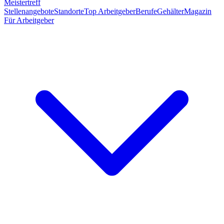
Meistertreff
Stellenangebote
Standorte
Top Arbeitgeber
Berufe
Gehälter
Magazin
Für Arbeitgeber