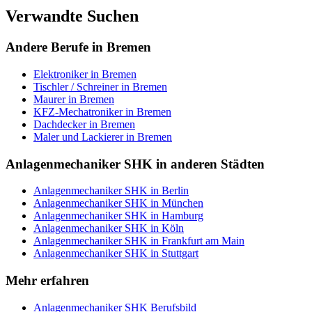
Verwandte Suchen
Andere Berufe in
Bremen
Elektroniker
in
Bremen
Tischler / Schreiner
in
Bremen
Maurer
in
Bremen
KFZ-Mechatroniker
in
Bremen
Dachdecker
in
Bremen
Maler und Lackierer
in
Bremen
Anlagenmechaniker SHK
in anderen Städten
Anlagenmechaniker SHK
in
Berlin
Anlagenmechaniker SHK
in
München
Anlagenmechaniker SHK
in
Hamburg
Anlagenmechaniker SHK
in
Köln
Anlagenmechaniker SHK
in
Frankfurt am Main
Anlagenmechaniker SHK
in
Stuttgart
Mehr erfahren
Anlagenmechaniker SHK
Berufsbild