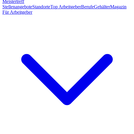
Meistertreff
Stellenangebote
Standorte
Top Arbeitgeber
Berufe
Gehälter
Magazin
Für Arbeitgeber