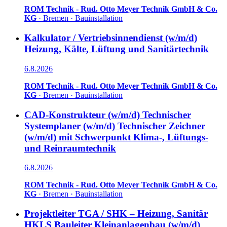
ROM Technik - Rud. Otto Meyer Technik GmbH & Co.
KG
·
Bremen
·
Bauinstallation
Kalkulator / Vertriebsinnendienst (w/m/d)
Heizung, Kälte, Lüftung und Sanitärtechnik
6.8.2026
ROM Technik - Rud. Otto Meyer Technik GmbH & Co.
KG
·
Bremen
·
Bauinstallation
CAD-Konstrukteur (w/m/d) Technischer
Systemplaner (w/m/d) Technischer Zeichner
(w/m/d) mit Schwerpunkt Klima-, Lüftungs-
und Reinraumtechnik
6.8.2026
ROM Technik - Rud. Otto Meyer Technik GmbH & Co.
KG
·
Bremen
·
Bauinstallation
Projektleiter TGA / SHK – Heizung, Sanitär
HKLS Bauleiter Kleinanlagenbau (w/m/d)