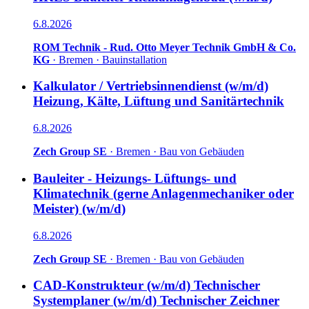
6.8.2026
ROM Technik - Rud. Otto Meyer Technik GmbH & Co.
KG
·
Bremen
·
Bauinstallation
Kalkulator / Vertriebsinnendienst (w/m/d)
Heizung, Kälte, Lüftung und Sanitärtechnik
6.8.2026
Zech Group SE
·
Bremen
·
Bau von Gebäuden
Bauleiter - Heizungs- Lüftungs- und
Klimatechnik (gerne Anlagenmechaniker oder
Meister) (w/m/d)
6.8.2026
Zech Group SE
·
Bremen
·
Bau von Gebäuden
CAD-Konstrukteur (w/m/d) Technischer
Systemplaner (w/m/d) Technischer Zeichner