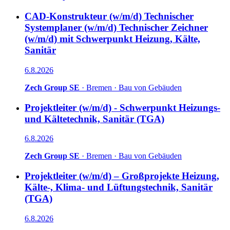
CAD-Konstrukteur (w/m/d) Technischer
Systemplaner (w/m/d) Technischer Zeichner
(w/m/d) mit Schwerpunkt Heizung, Kälte,
Sanitär
6.8.2026
Zech Group SE
·
Bremen
·
Bau von Gebäuden
Projektleiter (w/m/d) - Schwerpunkt Heizungs-
und Kältetechnik, Sanitär (TGA)
6.8.2026
Zech Group SE
·
Bremen
·
Bau von Gebäuden
Projektleiter (w/m/d) – Großprojekte Heizung,
Kälte-, Klima- und Lüftungstechnik, Sanitär
(TGA)
6.8.2026