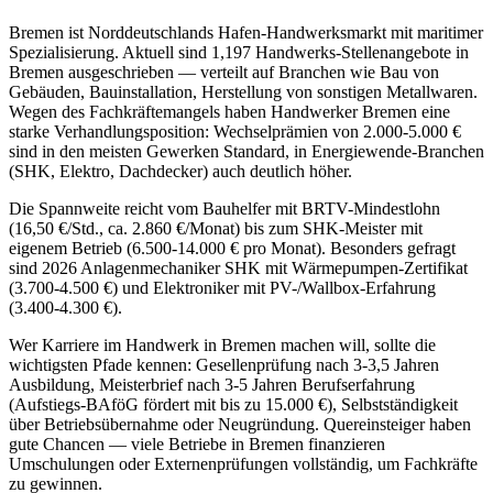
Bremen ist Norddeutschlands Hafen-Handwerksmarkt mit maritimer
Spezialisierung. Aktuell sind 1,197 Handwerks-Stellenangebote in
Bremen ausgeschrieben — verteilt auf Branchen wie Bau von
Gebäuden, Bauinstallation, Herstellung von sonstigen Metallwaren.
Wegen des Fachkräftemangels haben Handwerker Bremen eine
starke Verhandlungsposition: Wechselprämien von 2.000-5.000 €
sind in den meisten Gewerken Standard, in Energiewende-Branchen
(SHK, Elektro, Dachdecker) auch deutlich höher.
Die Spannweite reicht vom Bauhelfer mit BRTV-Mindestlohn
(16,50 €/Std., ca. 2.860 €/Monat) bis zum SHK-Meister mit
eigenem Betrieb (6.500-14.000 € pro Monat). Besonders gefragt
sind 2026 Anlagenmechaniker SHK mit Wärmepumpen-Zertifikat
(3.700-4.500 €) und Elektroniker mit PV-/Wallbox-Erfahrung
(3.400-4.300 €).
Wer Karriere im Handwerk in Bremen machen will, sollte die
wichtigsten Pfade kennen: Gesellenprüfung nach 3-3,5 Jahren
Ausbildung, Meisterbrief nach 3-5 Jahren Berufserfahrung
(Aufstiegs-BAföG fördert mit bis zu 15.000 €), Selbstständigkeit
über Betriebsübernahme oder Neugründung. Quereinsteiger haben
gute Chancen — viele Betriebe in Bremen finanzieren
Umschulungen oder Externenprüfungen vollständig, um Fachkräfte
zu gewinnen.