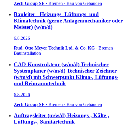
Zech Group SE
·
Bremen
·
Bau von Gebäuden
Bauleiter - Heizungs- Lüftungs- und
Klimatechnik (gerne Anlagenmechaniker oder
Meister) (w/m/d)
6.8.2026
Rud. Otto Meyer Technik Ltd. & Co. KG
·
Bremen
·
Bauinstallation
CAD-Konstrukteur (w/m/d) Technischer
Systemplaner (w/m/d) Technischer Zeichner
(w/m/d) mit Schwerpunkt Klima-, Lüftungs-
und Reinraumtechnik
6.8.2026
Zech Group SE
·
Bremen
·
Bau von Gebäuden
Auftragsleiter (m/w/d) Heizungs-, Kälte-,
Lüftungs-, Sanitärtechnik