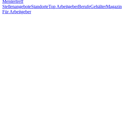
Meistertreff
Stellenangebote
Standorte
Top Arbeitgeber
Berufe
Gehälter
Magazin
Für Arbeitgeber