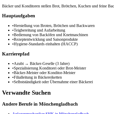
Bäcker und Konditoren stellen Brot, Brötchen, Kuchen und feine Back
Hauptaufgaben
•
Herstellung von Broten, Brötchen und Backwaren
•
Teigbereitung und Aufarbeitung
•
Bedienung von Backöfen und Knetmaschinen
•
Rezeptentwicklung und Saisonprodukte
•
Hygiene-Standards einhalten (HACCP)
Karrierepfad
•
Azubi → Bäcker-Geselle (3 Jahre)
•
Spezialisierung Konditorei oder Brot-Meister
•
Bäcker-Meister oder Konditor-Meister
•
Filialleitung in Bäckereiketten
•
Selbstständigkeit oder Übernahme einer Bäckerei
Verwandte Suchen
Andere Berufe in
Mönchengladbach
Anlagenmechaniker SHK
in
Mönchengladbach