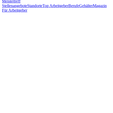
Meistertreff
Stellenangebote
Standorte
Top Arbeitgeber
Berufe
Gehälter
Magazin
Für Arbeitgeber