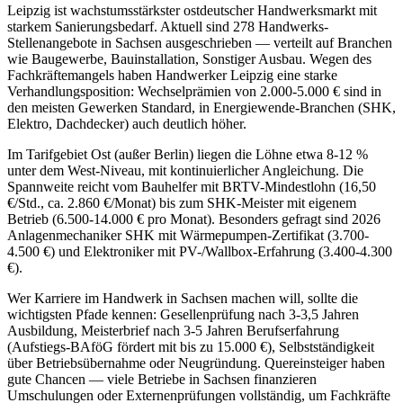
Leipzig ist wachstumsstärkster ostdeutscher Handwerksmarkt mit
starkem Sanierungsbedarf. Aktuell sind 278 Handwerks-
Stellenangebote in Sachsen ausgeschrieben — verteilt auf Branchen
wie Baugewerbe, Bauinstallation, Sonstiger Ausbau. Wegen des
Fachkräftemangels haben Handwerker Leipzig eine starke
Verhandlungsposition: Wechselprämien von 2.000-5.000 € sind in
den meisten Gewerken Standard, in Energiewende-Branchen (SHK,
Elektro, Dachdecker) auch deutlich höher.
Im Tarifgebiet Ost (außer Berlin) liegen die Löhne etwa 8-12 %
unter dem West-Niveau, mit kontinuierlicher Angleichung. Die
Spannweite reicht vom Bauhelfer mit BRTV-Mindestlohn (16,50
€/Std., ca. 2.860 €/Monat) bis zum SHK-Meister mit eigenem
Betrieb (6.500-14.000 € pro Monat). Besonders gefragt sind 2026
Anlagenmechaniker SHK mit Wärmepumpen-Zertifikat (3.700-
4.500 €) und Elektroniker mit PV-/Wallbox-Erfahrung (3.400-4.300
€).
Wer Karriere im Handwerk in Sachsen machen will, sollte die
wichtigsten Pfade kennen: Gesellenprüfung nach 3-3,5 Jahren
Ausbildung, Meisterbrief nach 3-5 Jahren Berufserfahrung
(Aufstiegs-BAföG fördert mit bis zu 15.000 €), Selbstständigkeit
über Betriebsübernahme oder Neugründung. Quereinsteiger haben
gute Chancen — viele Betriebe in Sachsen finanzieren
Umschulungen oder Externenprüfungen vollständig, um Fachkräfte