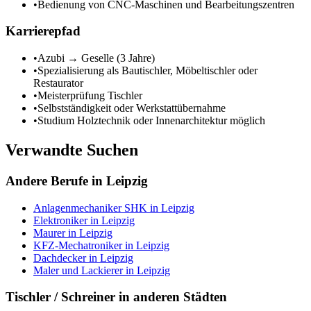
•
Bedienung von CNC-Maschinen und Bearbeitungszentren
Karrierepfad
•
Azubi → Geselle (3 Jahre)
•
Spezialisierung als Bautischler, Möbeltischler oder
Restaurator
•
Meisterprüfung Tischler
•
Selbstständigkeit oder Werkstattübernahme
•
Studium Holztechnik oder Innenarchitektur möglich
Verwandte Suchen
Andere Berufe in
Leipzig
Anlagenmechaniker SHK
in
Leipzig
Elektroniker
in
Leipzig
Maurer
in
Leipzig
KFZ-Mechatroniker
in
Leipzig
Dachdecker
in
Leipzig
Maler und Lackierer
in
Leipzig
Tischler / Schreiner
in anderen Städten