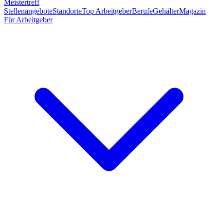
Meistertreff
Stellenangebote
Standorte
Top Arbeitgeber
Berufe
Gehälter
Magazin
Für Arbeitgeber