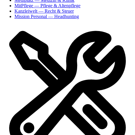
Mediplatz
— Medizin & Klinik
MitPflege
— Pflege & Altenpflege
Kanzleiwelt
— Recht & Steuer
Mission Personal
— Headhunting