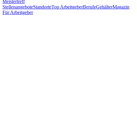
Meistertreff
Stellenangebote
Standorte
Top Arbeitgeber
Berufe
Gehälter
Magazin
Für Arbeitgeber