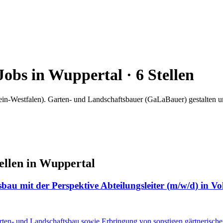
Jobs in
Wuppertal
·
6
Stellen
in-Westfalen)
.
Garten- und Landschaftsbauer (GaLaBauer) gestalten un
ellen in
Wuppertal
u mit der Perspektive Abteilungsleiter (m/w/d) in Vol
ten- und Landschaftsbau sowie Erbringung von sonstigen gärtnerische