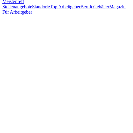
Meistertreff
Stellenangebote
Standorte
Top Arbeitgeber
Berufe
Gehälter
Magazin
Für Arbeitgeber