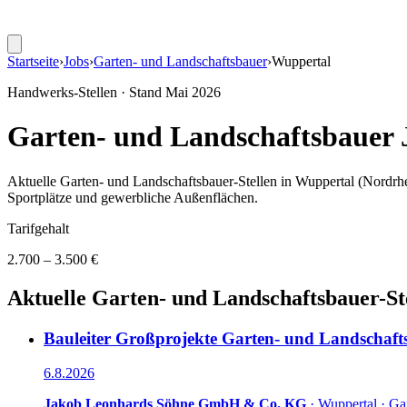
Startseite
›
Jobs
›
Garten- und Landschaftsbauer
›
Wuppertal
Handwerks-Stellen · Stand
Mai 2026
Garten- und Landschaftsbauer
Aktuelle
Garten- und Landschaftsbauer
-Stellen in
Wuppertal
(Nordrhe
Sportplätze und gewerbliche Außenflächen
.
Tarifgehalt
2.700 – 3.500 €
Aktuelle
Garten- und Landschaftsbauer
-St
Bauleiter Großprojekte Garten- und Landschaftsba
6.8.2026
Jakob Leonhards Söhne GmbH & Co. KG
·
Wuppertal
·
Gar