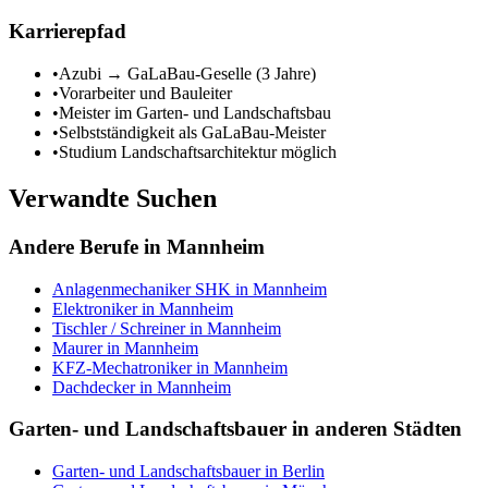
Karrierepfad
•
Azubi → GaLaBau-Geselle (3 Jahre)
•
Vorarbeiter und Bauleiter
•
Meister im Garten- und Landschaftsbau
•
Selbstständigkeit als GaLaBau-Meister
•
Studium Landschaftsarchitektur möglich
Verwandte Suchen
Andere Berufe in
Mannheim
Anlagenmechaniker SHK
in
Mannheim
Elektroniker
in
Mannheim
Tischler / Schreiner
in
Mannheim
Maurer
in
Mannheim
KFZ-Mechatroniker
in
Mannheim
Dachdecker
in
Mannheim
Garten- und Landschaftsbauer
in anderen Städten
Garten- und Landschaftsbauer
in
Berlin