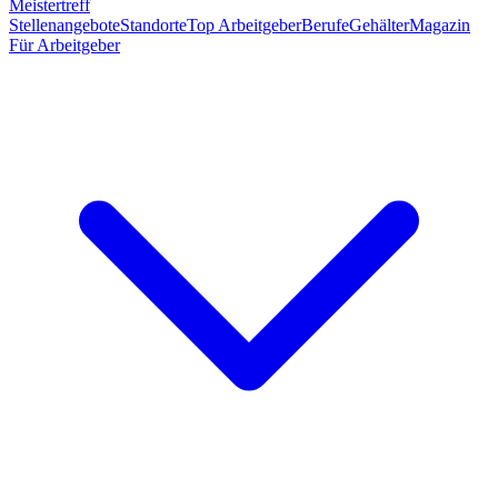
Meistertreff
Stellenangebote
Standorte
Top Arbeitgeber
Berufe
Gehälter
Magazin
Für Arbeitgeber