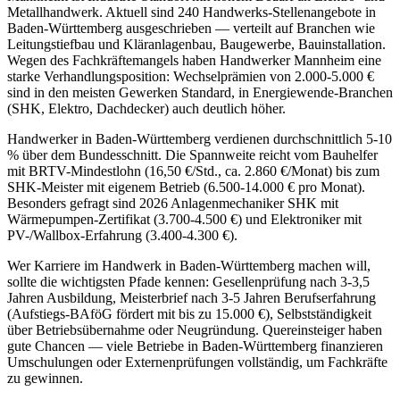
Metallhandwerk. Aktuell sind 240 Handwerks-Stellenangebote in
Baden-Württemberg ausgeschrieben — verteilt auf Branchen wie
Leitungstiefbau und Kläranlagenbau, Baugewerbe, Bauinstallation.
Wegen des Fachkräftemangels haben Handwerker Mannheim eine
starke Verhandlungsposition: Wechselprämien von 2.000-5.000 €
sind in den meisten Gewerken Standard, in Energiewende-Branchen
(SHK, Elektro, Dachdecker) auch deutlich höher.
Handwerker in Baden-Württemberg verdienen durchschnittlich 5-10
% über dem Bundesschnitt. Die Spannweite reicht vom Bauhelfer
mit BRTV-Mindestlohn (16,50 €/Std., ca. 2.860 €/Monat) bis zum
SHK-Meister mit eigenem Betrieb (6.500-14.000 € pro Monat).
Besonders gefragt sind 2026 Anlagenmechaniker SHK mit
Wärmepumpen-Zertifikat (3.700-4.500 €) und Elektroniker mit
PV-/Wallbox-Erfahrung (3.400-4.300 €).
Wer Karriere im Handwerk in Baden-Württemberg machen will,
sollte die wichtigsten Pfade kennen: Gesellenprüfung nach 3-3,5
Jahren Ausbildung, Meisterbrief nach 3-5 Jahren Berufserfahrung
(Aufstiegs-BAföG fördert mit bis zu 15.000 €), Selbstständigkeit
über Betriebsübernahme oder Neugründung. Quereinsteiger haben
gute Chancen — viele Betriebe in Baden-Württemberg finanzieren
Umschulungen oder Externenprüfungen vollständig, um Fachkräfte
zu gewinnen.