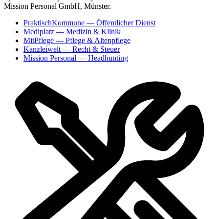
Mission Personal GmbH, Münster.
PraktischKommune
— Öffentlicher Dienst
Mediplatz
— Medizin & Klinik
MitPflege
— Pflege & Altenpflege
Kanzleiwelt
— Recht & Steuer
Mission Personal
— Headhunting