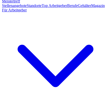
Meistertreff
Stellenangebote
Standorte
Top Arbeitgeber
Berufe
Gehälter
Magazin
Für Arbeitgeber