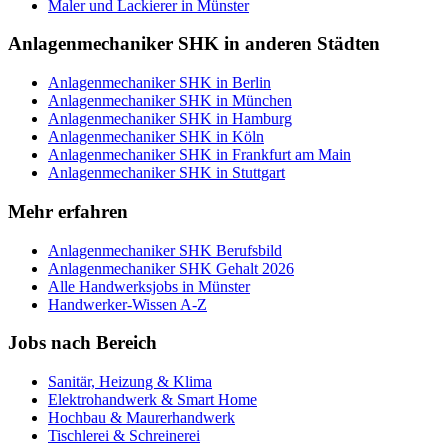
Maler und Lackierer
in
Münster
Anlagenmechaniker SHK
in anderen Städten
Anlagenmechaniker SHK
in
Berlin
Anlagenmechaniker SHK
in
München
Anlagenmechaniker SHK
in
Hamburg
Anlagenmechaniker SHK
in
Köln
Anlagenmechaniker SHK
in
Frankfurt am Main
Anlagenmechaniker SHK
in
Stuttgart
Mehr erfahren
Anlagenmechaniker SHK
Berufsbild
Anlagenmechaniker SHK
Gehalt 2026
Alle Handwerksjobs in
Münster
Handwerker-Wissen A-Z
Jobs nach Bereich
Sanitär, Heizung & Klima
Elektrohandwerk & Smart Home
Hochbau & Maurerhandwerk
Tischlerei & Schreinerei