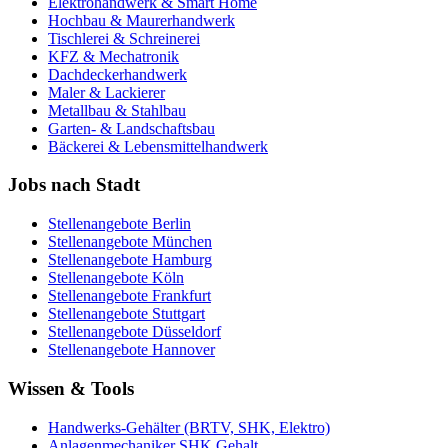
Elektrohandwerk & Smart Home
Hochbau & Maurerhandwerk
Tischlerei & Schreinerei
KFZ & Mechatronik
Dachdeckerhandwerk
Maler & Lackierer
Metallbau & Stahlbau
Garten- & Landschaftsbau
Bäckerei & Lebensmittelhandwerk
Jobs nach Stadt
Stellenangebote
Berlin
Stellenangebote
München
Stellenangebote
Hamburg
Stellenangebote
Köln
Stellenangebote
Frankfurt
Stellenangebote
Stuttgart
Stellenangebote
Düsseldorf
Stellenangebote
Hannover
Wissen & Tools
Handwerks-Gehälter (BRTV, SHK, Elektro)
Anlagenmechaniker SHK Gehalt