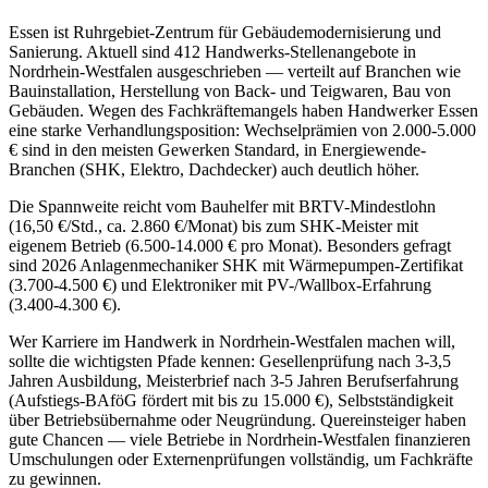
Essen ist Ruhrgebiet-Zentrum für Gebäudemodernisierung und
Sanierung. Aktuell sind 412 Handwerks-Stellenangebote in
Nordrhein-Westfalen ausgeschrieben — verteilt auf Branchen wie
Bauinstallation, Herstellung von Back- und Teigwaren, Bau von
Gebäuden. Wegen des Fachkräftemangels haben Handwerker Essen
eine starke Verhandlungsposition: Wechselprämien von 2.000-5.000
€ sind in den meisten Gewerken Standard, in Energiewende-
Branchen (SHK, Elektro, Dachdecker) auch deutlich höher.
Die Spannweite reicht vom Bauhelfer mit BRTV-Mindestlohn
(16,50 €/Std., ca. 2.860 €/Monat) bis zum SHK-Meister mit
eigenem Betrieb (6.500-14.000 € pro Monat). Besonders gefragt
sind 2026 Anlagenmechaniker SHK mit Wärmepumpen-Zertifikat
(3.700-4.500 €) und Elektroniker mit PV-/Wallbox-Erfahrung
(3.400-4.300 €).
Wer Karriere im Handwerk in Nordrhein-Westfalen machen will,
sollte die wichtigsten Pfade kennen: Gesellenprüfung nach 3-3,5
Jahren Ausbildung, Meisterbrief nach 3-5 Jahren Berufserfahrung
(Aufstiegs-BAföG fördert mit bis zu 15.000 €), Selbstständigkeit
über Betriebsübernahme oder Neugründung. Quereinsteiger haben
gute Chancen — viele Betriebe in Nordrhein-Westfalen finanzieren
Umschulungen oder Externenprüfungen vollständig, um Fachkräfte
zu gewinnen.