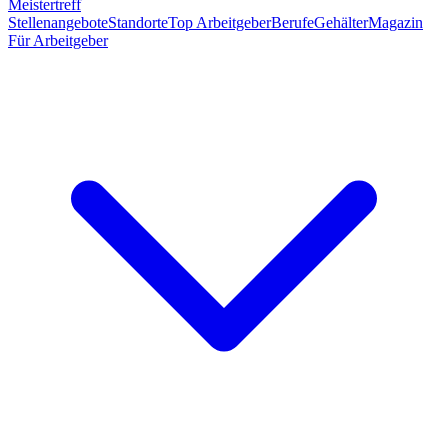
Meistertreff
Stellenangebote
Standorte
Top Arbeitgeber
Berufe
Gehälter
Magazin
Für Arbeitgeber