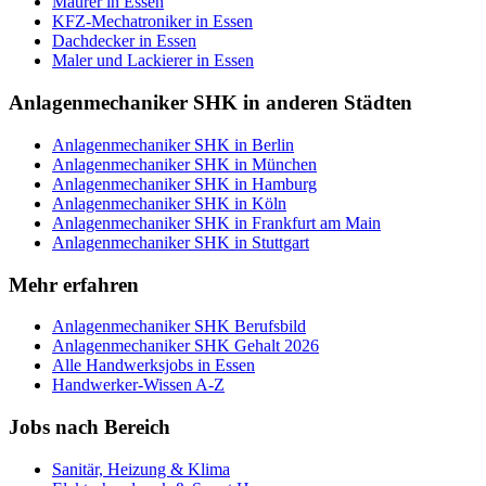
Maurer
in
Essen
KFZ-Mechatroniker
in
Essen
Dachdecker
in
Essen
Maler und Lackierer
in
Essen
Anlagenmechaniker SHK
in anderen Städten
Anlagenmechaniker SHK
in
Berlin
Anlagenmechaniker SHK
in
München
Anlagenmechaniker SHK
in
Hamburg
Anlagenmechaniker SHK
in
Köln
Anlagenmechaniker SHK
in
Frankfurt am Main
Anlagenmechaniker SHK
in
Stuttgart
Mehr erfahren
Anlagenmechaniker SHK
Berufsbild
Anlagenmechaniker SHK
Gehalt 2026
Alle Handwerksjobs in
Essen
Handwerker-Wissen A-Z
Jobs nach Bereich
Sanitär, Heizung & Klima