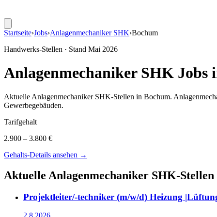
Startseite
›
Jobs
›
Anlagenmechaniker SHK
›
Bochum
Handwerks-Stellen · Stand
Mai 2026
Anlagenmechaniker SHK
Jobs 
Aktuelle
Anlagenmechaniker SHK
-Stellen in
Bochum
.
Anlagenmechan
Gewerbegebäuden
.
Tarifgehalt
2.900 – 3.800 €
Gehalts-Details ansehen →
Aktuelle
Anlagenmechaniker SHK
-Stellen
Projektleiter/-techniker (m/w/d) Heizung |Lüftun
2.8.2026