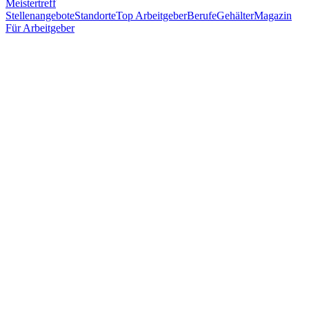
Meistertreff
Stellenangebote
Standorte
Top Arbeitgeber
Berufe
Gehälter
Magazin
Für Arbeitgeber