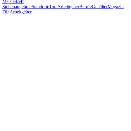
Meistertreff
Stellenangebote
Standorte
Top Arbeitgeber
Berufe
Gehälter
Magazin
Für Arbeitgeber