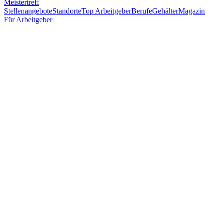
Meistertreff
Stellenangebote
Standorte
Top Arbeitgeber
Berufe
Gehälter
Magazin
Für Arbeitgeber