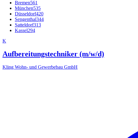
Bremen
561
München
535
Düsseldorf
420
Sengenthal
344
Satteldorf
313
Kassel
294
K
Aufbereitungstechniker (m/w/d)
Kling Wohn- und Gewerbebau GmbH