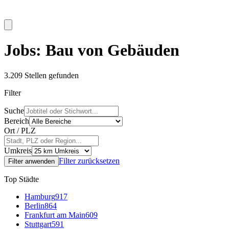
Jobs: Bau von Gebäuden
3.209
Stellen gefunden
Filter
Suche
Bereich
Ort / PLZ
Umkreis
Filter zurücksetzen
Filter anwenden
Top Städte
Hamburg
917
Berlin
864
Frankfurt am Main
609
Stuttgart
591